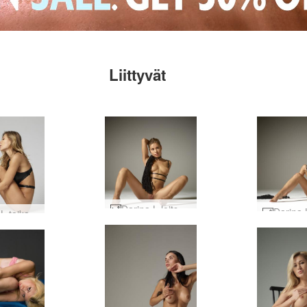
Liittyvät
Darina L loitsua sinut #45
Darina L taikamusa #22