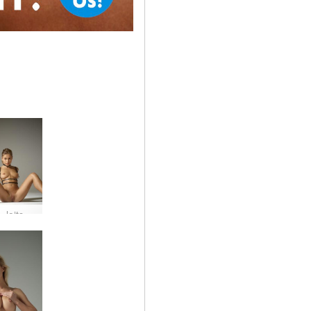
Darina L loitsua sinut #37