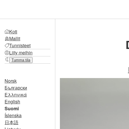
Koti
Mallit
Tunnisteet
Liity meihin
Tumma tila
Norsk
Български
Ελληνικά
English
Suomi
Íslenska
日本語