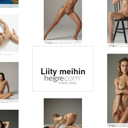
Ekaterina esillä #81
Dita alaston asenne #37
Darina L naishahmo #6
Arvioitu #1
Liity meihin
eroottinen
sivusto
maailmassa
Dita alaston asenne #41