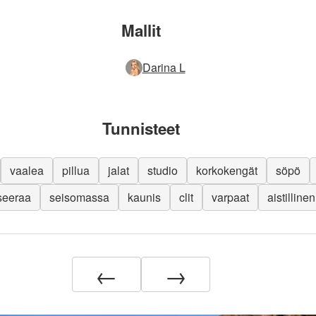
Mallit
Darina L
Tunnisteet
vaalea
pillua
jalat
studio
korkokengät
söpö
seeraa
seisomassa
kaunis
clit
varpaat
aistillinen
←
→