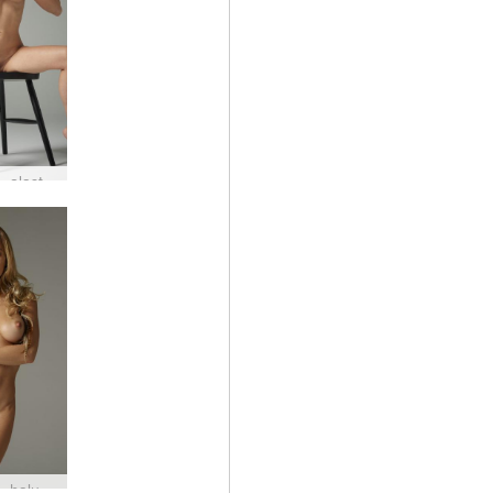
Darina L alaston studiokuvaus #21
Darina L halusi #5