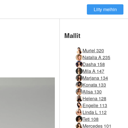
Liity meihin
Mallit
Muriel 320
Natalia A 235
Dasha 158
Mila A 147
Marjana 134
Konata 133
Alisa 130
Helena 128
Engelie 113
Linda L 112
Teti 108
Mercedes 101