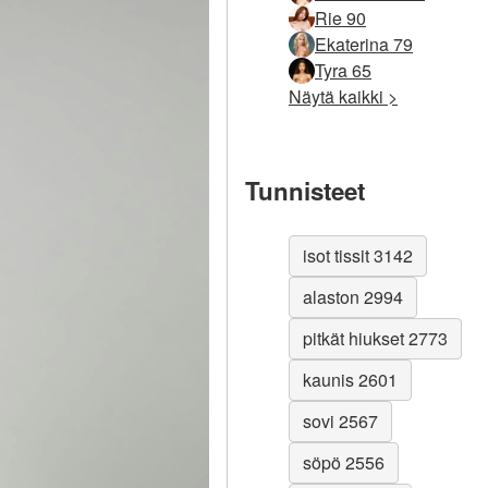
Rie 90
Ekaterina 79
Tyra 65
Näytä kaikki >
Tunnisteet
isot tissit 3142
alaston 2994
pitkät hiukset 2773
kaunis 2601
sovi 2567
söpö 2556