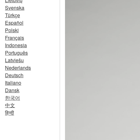
Lietuvių
Svenska
Türkçe
Español
Polski
Français
Indonesia
Português
Latviešu
Nederlands
Deutsch
Italiano
Dansk
한국어
中文
हिन्दी