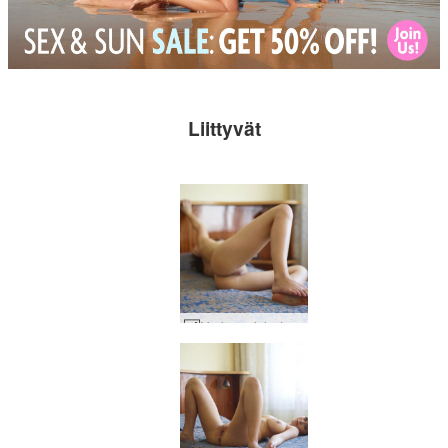
Liittyvät
Marjana siniset silmät #28