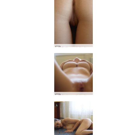
Marjana siniset silmät #51
Marjana siniset silmät #83