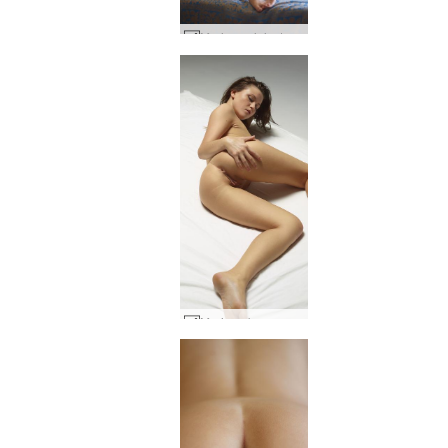
Marjana siniset silmät #75
Marjana kuuma venäjä #45