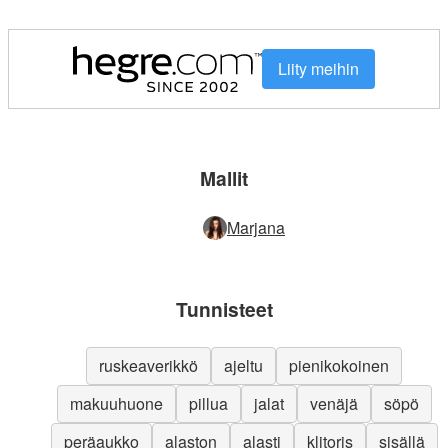
Liity meihin
Mallit
Marjana
Tunnisteet
ruskeaverikkö
ajeltu
pienikokoinen
makuuhuone
pillua
jalat
venäjä
söpö
peräaukko
alaston
alasti
klitoris
sisällä