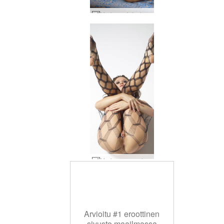
Marjana siniset silmät #59
Marjanan muodostelmia #3
Arvioitu #1 eroottinen
sivusto maailmassa