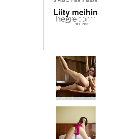
Liity meihin
Engelie alaston kokki #58