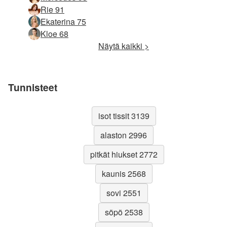
Rie 91
Ekaterina 75
Kloe 68
Näytä kaikki >
Tunnisteet
isot tissit 3139
alaston 2996
pitkät hiukset 2772
kaunis 2568
sovi 2551
söpö 2538