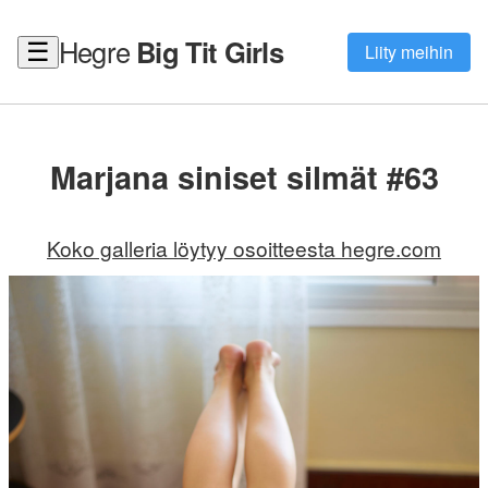
Hegre
Big Tit Girls
☰
Liity meihin
Marjana siniset silmät #63
Koko galleria löytyy osoitteesta hegre.com