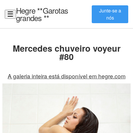
Hegre **Garotas
Junte-se a
☰
grandes **
nós
Mercedes chuveiro voyeur
#80
A galeria inteira está disponível em hegre.com