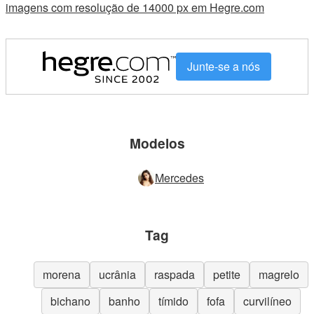
imagens com resolução de 14000 px em Hegre.com
Junte-se a nós
Modelos
Mercedes
Tag
morena
ucrânia
raspada
petite
magrelo
bichano
banho
tímido
fofa
curvilíneo