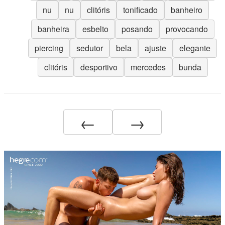
nu
nu
clitóris
tonificado
banheiro
banheira
esbelto
posando
provocando
piercing
sedutor
bela
ajuste
elegante
clitóris
desportivo
mercedes
bunda
←
→