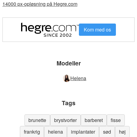
14000 px-opløsning på Hegre.com
Kom med os
Modeller
Helena
Tags
brunette
brystvorter
barberet
fisse
frankrig
helena
implantater
sød
høj