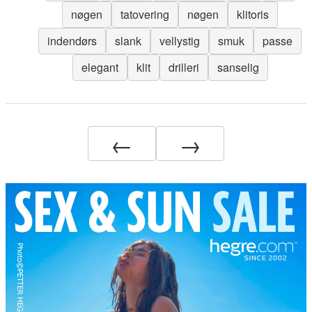
nøgen
tatovering
nøgen
klitoris
indendørs
slank
vellystig
smuk
passe
elegant
klit
drilleri
sanselig
←
→