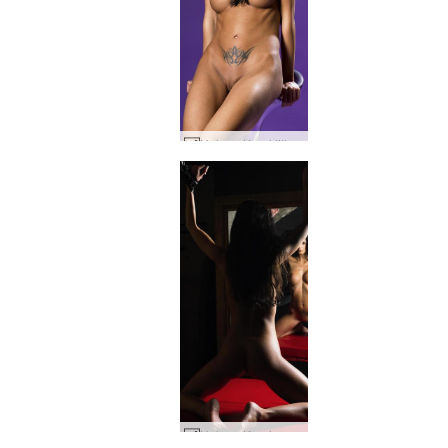
Helena Karel lilla dis #39
Helena Karel parisisk muse #40