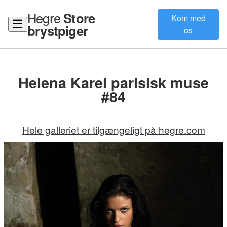
Hegre
Store
Kom med
☰
brystpiger
os
Helena Karel parisisk muse
#84
Hele galleriet er tilgængeligt på hegre.com