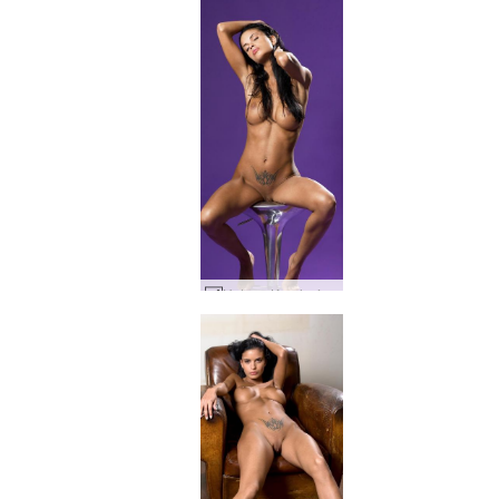
Helena Karel névoa roxa #87