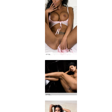
Helena Karel doce raposa #72
Banheira negra helena karel #56