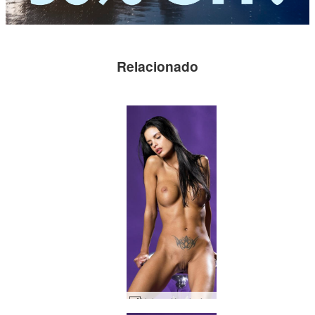
Relacionado
Helena Karel névoa roxa #20