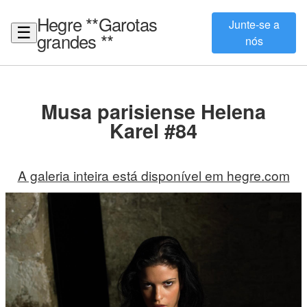
Hegre **Garotas
Junte-se a
☰
grandes **
nós
Musa parisiense Helena
Karel #84
A galeria inteira está disponível em hegre.com