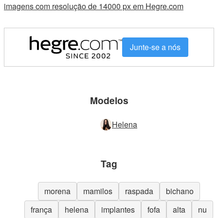
imagens com resolução de 14000 px em Hegre.com
Junte-se a nós
Modelos
Helena
Tag
morena
mamilos
raspada
bichano
frança
helena
implantes
fofa
alta
nu