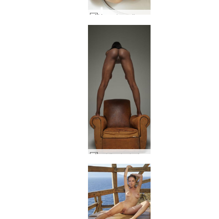
Mercedes estimulación en la ducha #28
ombligo hedonista #13