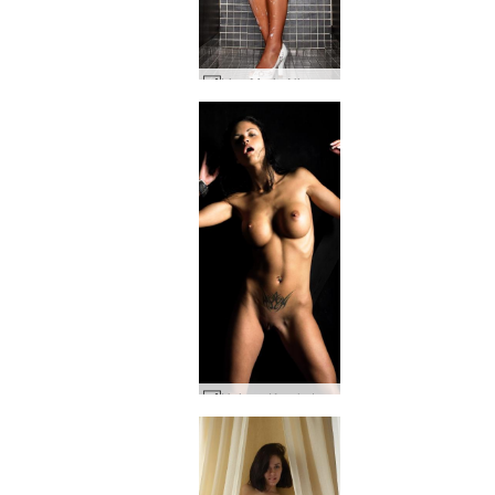
Lisa Marie Nivea #33
Helena Karel atada #43