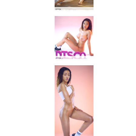
Natalia Un espíritu de Santorini #13
Tyra reina del disco 80's #69