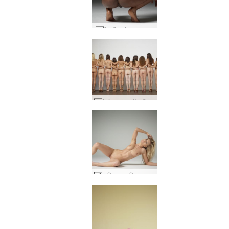
कैथरीन प्रेमकाव्य #13
हेग्रे नग्न फुटबॉल टीम #40
डारिना एल महिला घटता है #2