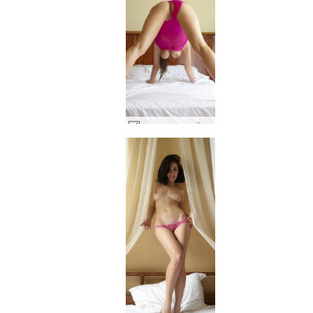
मारजाना डबल गुलाबी #40