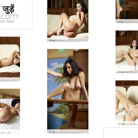
ं #1 कामुक
जुड़ें
र्जा दिया
या
एंगेली का पहला सत्र #39
एंगेली का पहला सत्र #66
एंजेली प्
एंजेली गुलाबी जाँघिया #65
एंजेली नग्न महाराज #30