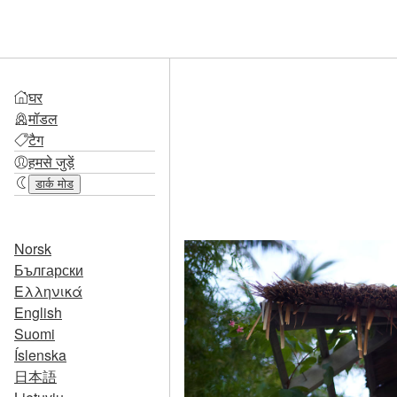
घर
मॉडल
टैग
हमसे जुड़ें
डार्क मोड
Norsk
Български
Ελληνικά
English
Suomi
Íslenska
日本語