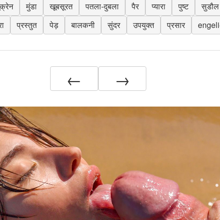
ूक्रेन
मुंडा
खूबसूरत
पतला-दुबला
पैर
प्यारा
पुष्ट
सुडौल
रा
प्रस्तुत
पेड़
बालकनी
सुंदर
उपयुक्त
प्रसार
engeli
←
→