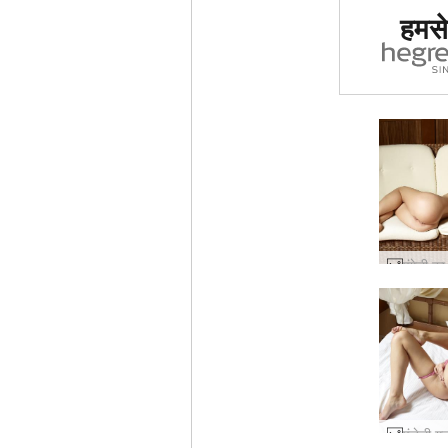
दुनिया मे
हमसे 
साइट का द
ग