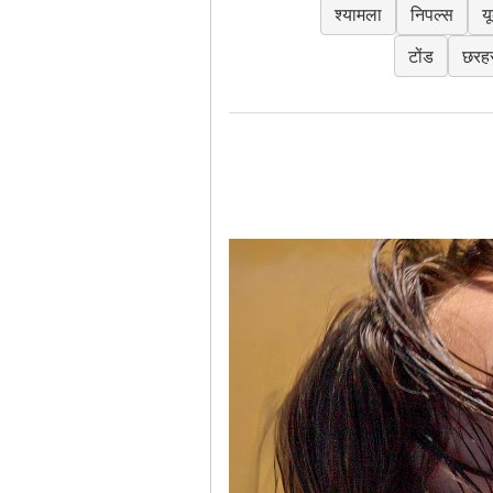
श्यामला
निपल्स
य
टोंड
छरह