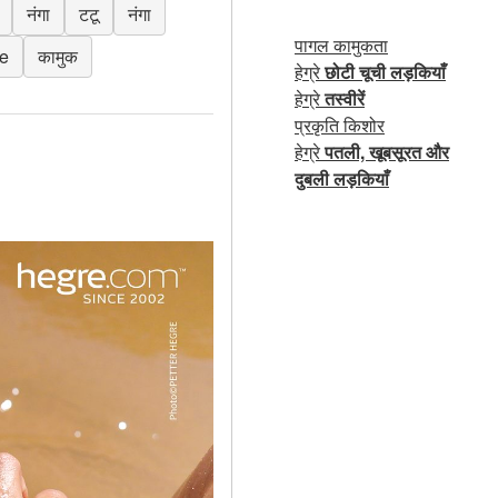
नंगा
टटू
नंगा
पागल कामुकता
e
कामुक
हेग्रे
छोटी चूची लड़कियाँ
हेग्रे
तस्वीरें
प्रकृति किशोर
हेग्रे
पतली, खूबसूरत और
दुबली लड़कियाँ