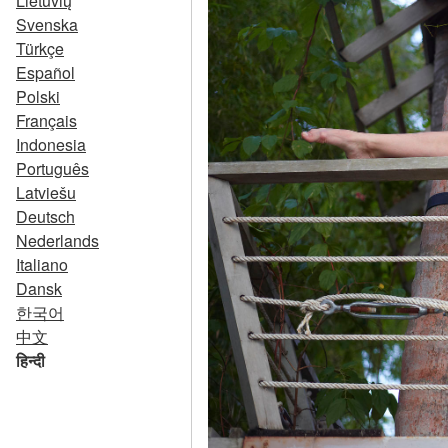
Lietuvių
Svenska
Türkçe
Español
Polski
Français
Indonesia
Português
Latviešu
Deutsch
Nederlands
Italiano
Dansk
한국어
中文
हिन्दी