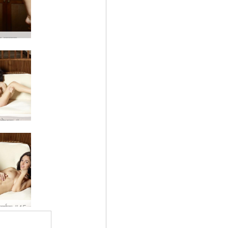
एंजेली नग्न महाराज #71
एंजेली प्रलोभक #42
रदर्शक #45