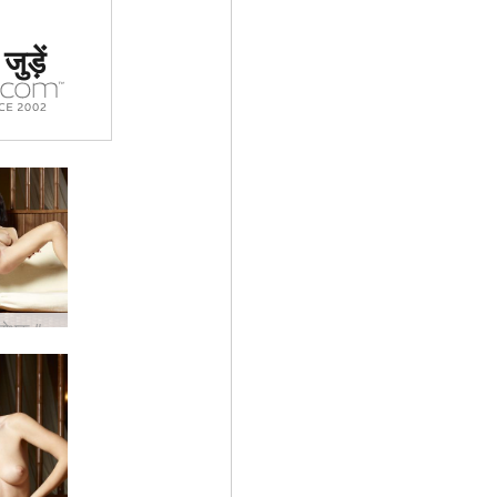
 #1 कामुक
ुड़ें
र्जा दिया
ा
एंजेली प्रलोभक #38