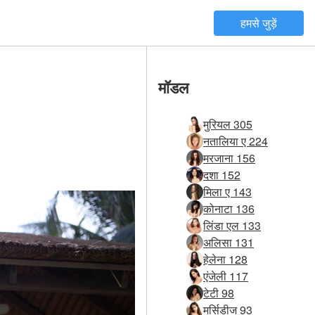
हमसे जुड़ें
मॉडल
मुरियल 305
नतालिया ए 224
मरजाना 156
दशा 152
मिला ए 143
कोनाटा 136
लिंडा एल 133
अलिसा 131
हेलेना 128
एंजेली 117
टेटी 98
मर्सिडीज 93