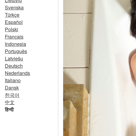
Lietuvių
Svenska
Türkçe
Español
Polski
Français
Indonesia
Português
Latviešu
Deutsch
Nederlands
Italiano
Dansk
한국어
中文
हिन्दी