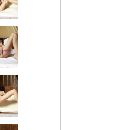
एंजेली प्रलोभक #42
एंजेली गुलाबी जाँघिया #61
एंजेली प्रलोभक #38