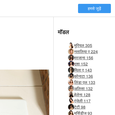
हमसे जुड़ें
मॉडल
मुरियल 305
नतालिया ए 224
मरजाना 156
दशा 152
मिला ए 143
कोनाटा 136
लिंडा एल 133
अलिसा 132
हेलेना 128
एंजेली 117
टेटी 98
मर्सिडीज 93