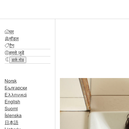
घर
मॉडल
टैग
हमसे जुड़ें
डार्क मोड
Norsk
Български
Ελληνικά
English
Suomi
Íslenska
日本語