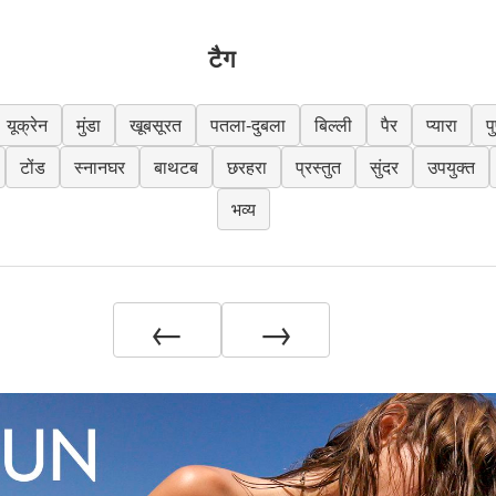
टैग
यूक्रेन
मुंडा
खूबसूरत
पतला-दुबला
बिल्ली
पैर
प्यारा
पु
टोंड
स्नानघर
बाथटब
छरहरा
प्रस्तुत
सुंदर
उपयुक्त
भव्य
←
→