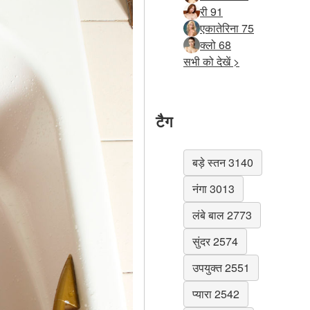
री 91
एकातेरिना 75
क्लो 68
सभी को देखें >
टैग
बड़े स्तन 3140
नंगा 3013
लंबे बाल 2773
सुंदर 2574
उपयुक्त 2551
प्यारा 2542