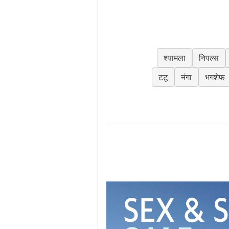
श्यामला
निपल्स
टटू
नंगा
भगशेफ