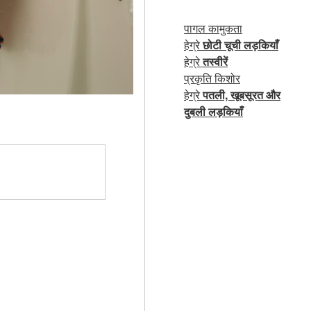
पागल कामुकता
हेग्रे
छोटी चूची लड़कियाँ
हेग्रे
तस्वीरें
प्रकृति किशोर
हेग्रे
पतली, खूबसूरत और
दुबली लड़कियाँ