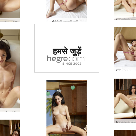
एंजेली गुलाबी जाँघिया #65
शावरगैस #35
दुनिया में #1 कामुक
हमसे जुड़ें
साइट का दर्जा दिया
गया
शावरगैस #3