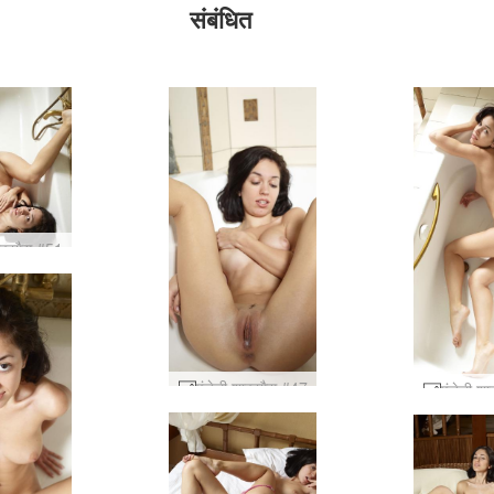
संबंधित
शावरगैस #51
एंजेली शावरगैस #47
एंजेली श