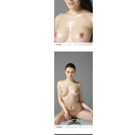
क्लो बॉडी बोनान्ज़ा #60
क्लो बॉडी बोनान्ज़ा #4