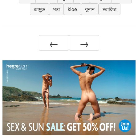
कामुक
भव्य
kloe
यूनान
स्वादिष्ट
←
→