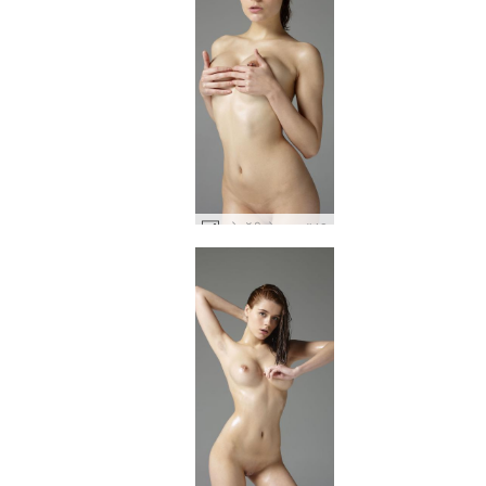
क्लो बॉडी बोनान्ज़ा #48