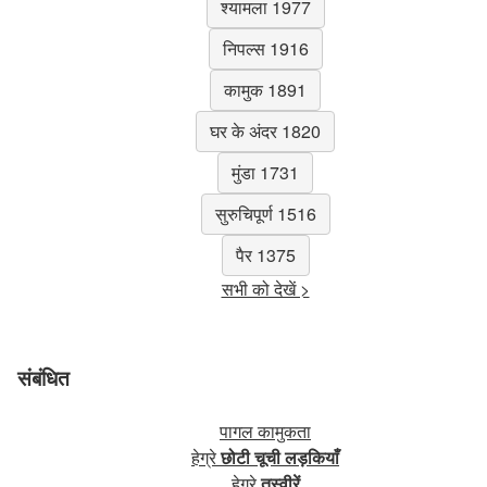
श्यामला 1977
निपल्स 1916
कामुक 1891
घर के अंदर 1820
मुंडा 1731
सुरुचिपूर्ण 1516
पैर 1375
सभी को देखें >
संबंधित
पागल कामुकता
हेग्रे
छोटी चूची लड़कियाँ
हेग्रे
तस्वीरें