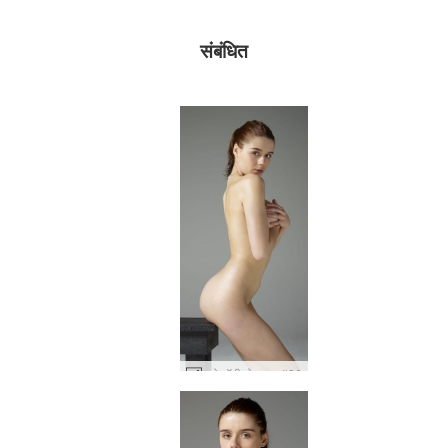
संबंधित
क्लो बॉडी बोनान्ज़ा #36