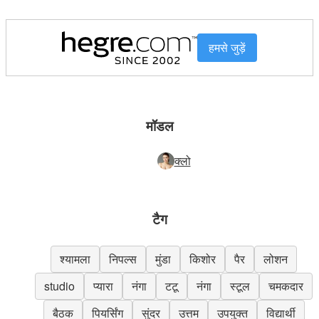
हमसे जुड़ें
मॉडल
क्लो
टैग
श्यामला
निपल्स
मुंडा
किशोर
पैर
लोशन
studio
प्यारा
नंगा
टटू
नंगा
स्टूल
चमकदार
बैठक
पियर्सिंग
सुंदर
उत्तम
उपयुक्त
विद्यार्थी