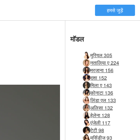
हमसे जुड़ें
मॉडल
मुरियल 305
नतालिया ए 224
मरजाना 156
दशा 152
मिला ए 143
कोनाटा 136
लिंडा एल 133
अलिसा 132
हेलेना 128
एंजेली 117
टेटी 98
मर्सिडीज 93