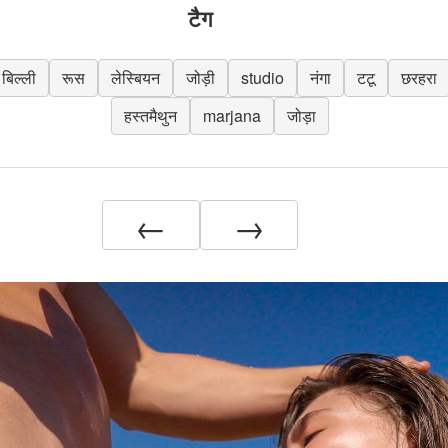
टैग
बिल्ली
रूस
लेस्बियन
जोड़ी
studio
नंगा
टटू
छरहरा
हस्तमैथुन
marjana
जोड़ा
←
→