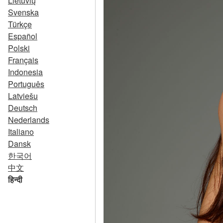
Lietuvių
Svenska
Türkçe
Español
Polski
Français
Indonesia
Português
Latviešu
Deutsch
Nederlands
Italiano
Dansk
한국어
中文
हिन्दी