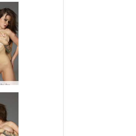
मारजाना और टैटू वाली महिला #92