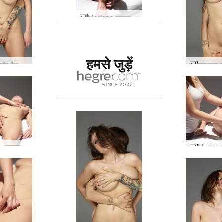
Marjana कामुक मालिश #59
दुनिया में #1 कामुक
हमसे जुड़ें
साइट का दर्जा दिया
मारजाना और टैटू वाली महिला #84
गया
Marjana कामुक मालिश #11