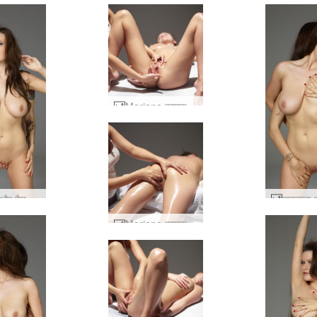
Marjana कामुक मालिश #47
मारजाना और टैटू वाली महिला #48
Marjana कामुक मालिश #107