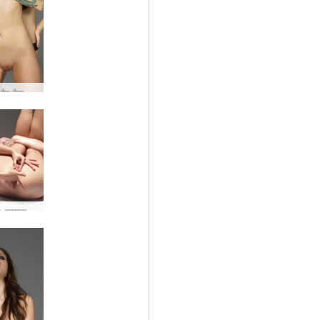
मारजाना और टैटू वाली महिला #104
Marjana कामुक मालिश #63