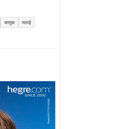
कामुक
मलाई