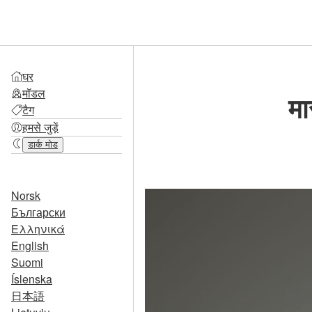
घर
मॉडल
मा
टैग
हमसे जुड़ें
डार्क मोड
Norsk
Български
Ελληνικά
English
Suomi
Íslenska
日本語