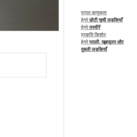
पागल कामुकता
हेग्रे
छोटी चूची लड़कियाँ
हेग्रे
तस्वीरें
प्रकृति किशोर
हेग्रे
पतली, खूबसूरत और
दुबली लड़कियाँ