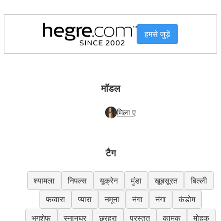
हमसे जुड़ें
मॉडल
मिला ए
टैग
श्यामला
निपल्स
यूक्रेन
मुंडा
खूबसूरत
बिल्ली
फव्वारा
प्यारा
नमूना
नंगा
नंगा
कंडोम
भगशेफ
स्नानघर
छरहरा
प्रस्तुत
कामुक
मोहक