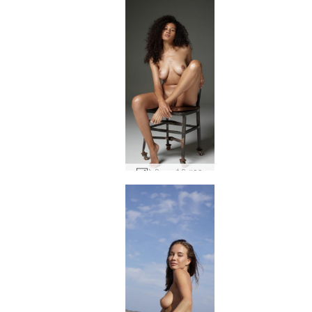
टेटी नग्न बैठी #23