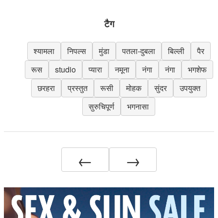
टैग
श्यामला
निपल्स
मुंडा
पतला-दुबला
बिल्ली
पैर
रूस
studio
प्यारा
नमूना
नंगा
नंगा
भगशेफ
छरहरा
प्रस्तुत
रूसी
मोहक
सुंदर
उपयुक्त
सुरुचिपूर्ण
भगनासा
←
→