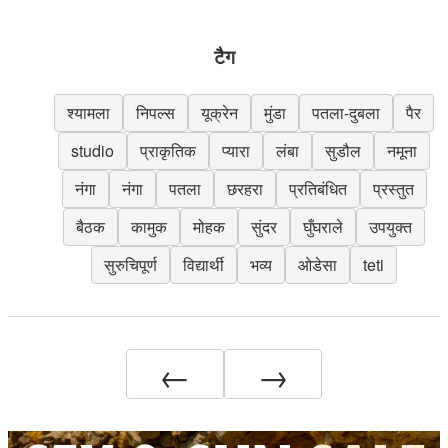
टैग
श्यामला
निपल्स
यूक्रेन
मुंडा
पतला-दुबला
पैर
studio
प्राकृतिक
प्यारा
लंबा
सुडौल
नमूना
नंगा
नंगा
पतला
छरहरा
प्रतिबंधित
प्रस्तुत
बैठक
कामुक
मोहक
सुंदर
घुँघराले
उपयुक्त
सुरुचिपूर्ण
विद्यार्थी
भव्य
ओडेसा
teti
←
→