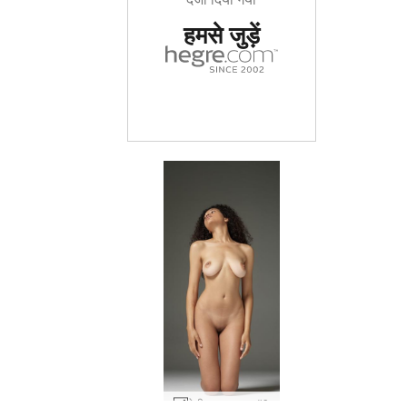
हमसे जुड़ें
टेटी कामुक जुराब #9