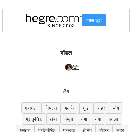
हमसे जुड़ें
मॉडल
टेटी
टैग
श्यामला
निपल्स
यूक्रेन
मुंडा
बाहर
योग
प्राकृतिक
लंबा
नमूना
नंगा
नंगा
पतला
छरहरा
प्रतिबंधित
प्रस्तुत
टेनिंग
मोहक
सुंदर