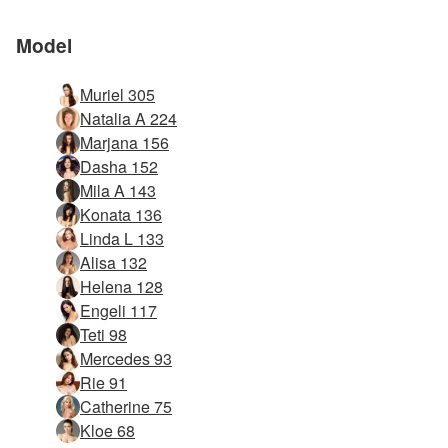
Model
Muriel 305
Natalia A 224
Marjana 156
Dasha 152
Mila A 143
Konata 136
Linda L 133
Alisa 132
Helena 128
Engeli 117
Teti 98
Mercedes 93
Rie 91
Catherine 75
Kloe 68