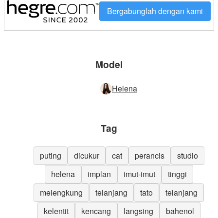
Bergabunglah dengan kami
Model
Helena
Tag
puting
dicukur
cat
perancis
studio
helena
implan
imut-imut
tinggi
melengkung
telanjang
tato
telanjang
kelentit
kencang
langsing
bahenol