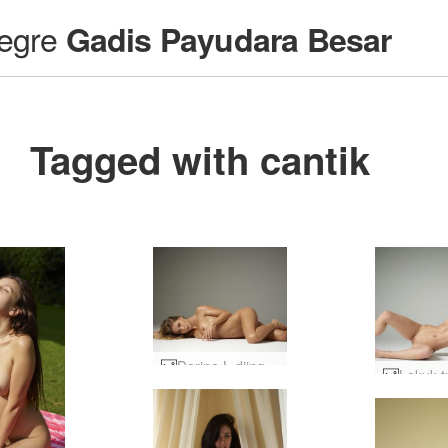
egre
Gadis Payudara Besar
Tagged with cantik
Darina L diinginkan #1