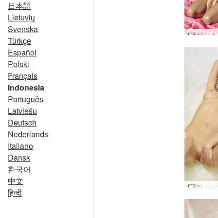
日本語
Lietuvių
Svenska
Türkçe
Español
Polski
Français
Indonesia
Português
Latviešu
Deutsch
Nederlands
Italiano
Dansk
한국어
中文
हिन्दी