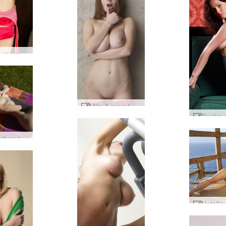
Linda L merah merah #29
Mila A merah panas #28
Aya Beshen telanjang di taman #11