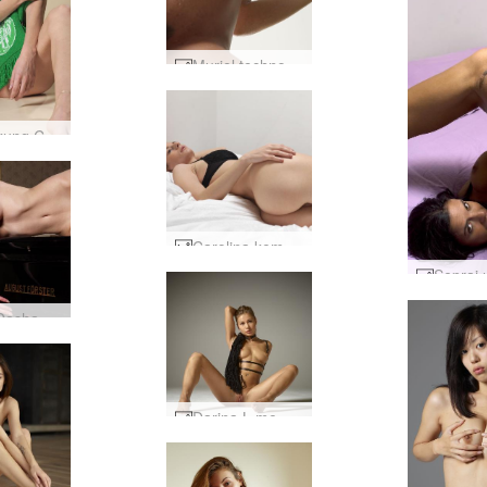
Muriel techno gym bagian 1 #36
Pendukung Carolina #44
Carolina kembali #37
Piano Dasha #113
Darina L memantraimu #45