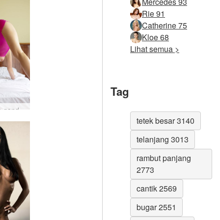
Mercedes 93
Rie 91
Catherine 75
Kloe 68
Lihat semua >
Tag
Marjana ganda berwarna merah muda #40
tetek besar 3140
telanjang 3013
rambut panjang
2773
cantik 2569
bugar 2551