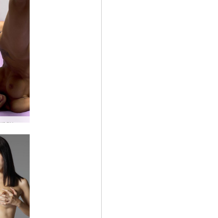
Seprai ungu Helena Karel #13