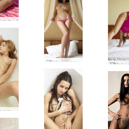
Alisa berdada #9
Celana dalam merah muda Engelie #77
Shako basah dan luar biasa #11