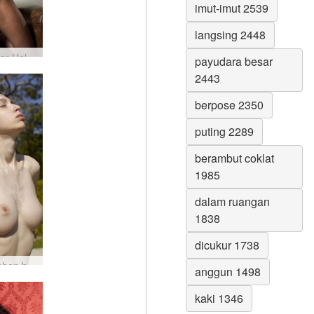
imut-imut 2539
langsing 2448
Superstar Helena Karel #31
payudara besar
2443
berpose 2350
puting 2289
berambut coklat
1985
dalam ruangan
1838
dicukur 1738
Aya Beshen berjemur telanjang #69
anggun 1498
kaki 1346