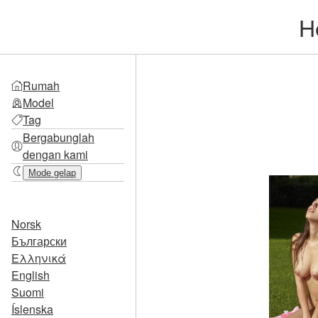
H
Rumah
Model
Tag
Bergabunglah
dengan kami
Mode gelap
Norsk
Български
Ελληνικά
English
Suomi
Íslenska