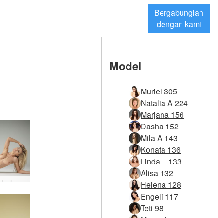
Bergabunglah
dengan kami
Model
Muriel 305
Natalia A 224
Marjana 156
Dasha 152
Mila A 143
Konata 136
Linda L 133
Alisa 132
Lekuk tubuh wanita Darina L #2
Helena 128
Engeli 117
Teti 98