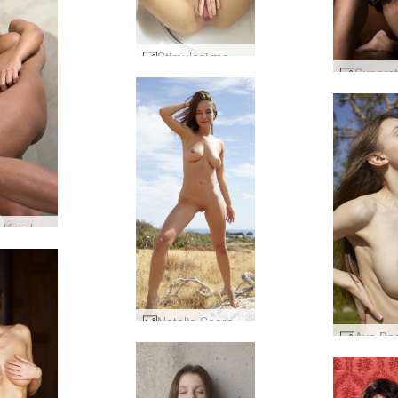
Stimulasi mandi Mercedes #28
Helena Karel Malaikat Kegelapan #36
Natalia Seorang Gadis Padang Rumput Telanjang #6