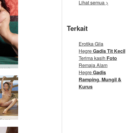
Lihat semua >
Terkait
Erotika Gila
Hegre
Gadis Tit Kecil
Terima kasih
Foto
Remaja Alam
Dasha gagah #30
Hegre
Gadis
Ramping, Mungil &
Kurus
Natalia Semangat Santorini #13