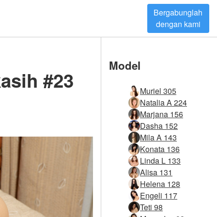
Bergabunglah
dengan kami
Model
asih #23
Muriel 305
Natalia A 224
Marjana 156
Dasha 152
Mila A 143
Konata 136
Linda L 133
Alisa 131
Helena 128
Engeli 117
Teti 98