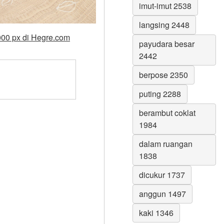
imut-imut 2538
langsing 2448
000 px di Hegre.com
payudara besar
2442
berpose 2350
puting 2288
berambut coklat
1984
dalam ruangan
1838
dicukur 1737
anggun 1497
kaki 1346