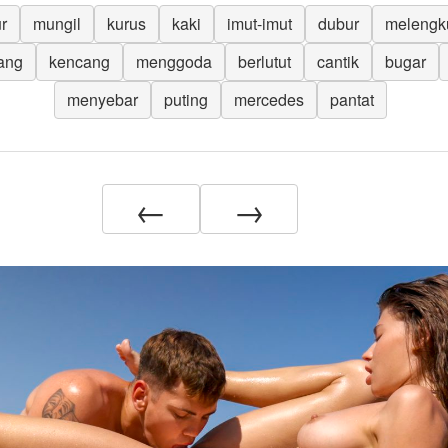
r
mungil
kurus
kaki
imut-imut
dubur
melengk
jang
kencang
menggoda
berlutut
cantik
bugar
menyebar
puting
mercedes
pantat
←
→