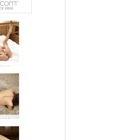
Mercedes sangat senang #12
Mahasiswa kedokteran Mercedes #40