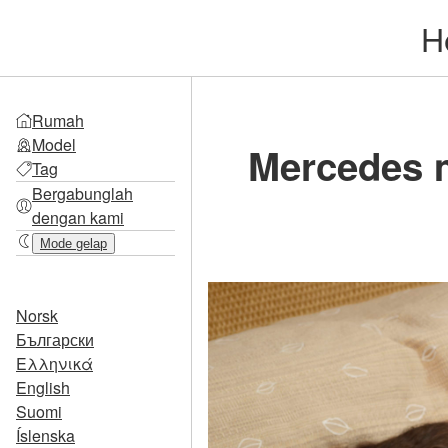
H
Rumah
Model
Mercedes 
Tag
Bergabunglah
dengan kami
Mode gelap
Norsk
Български
Ελληνικά
English
Suomi
Íslenska