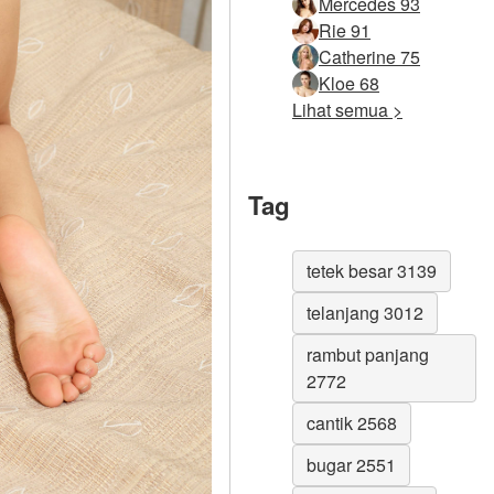
Mercedes 93
Rie 91
Catherine 75
Kloe 68
Lihat semua >
Tag
tetek besar 3139
telanjang 3012
rambut panjang
2772
cantik 2568
bugar 2551