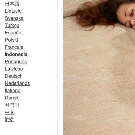
日本語
Lietuvių
Svenska
Türkçe
Español
Polski
Français
Indonesia
Português
Latviešu
Deutsch
Nederlands
Italiano
Dansk
한국어
中文
हिन्दी