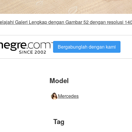
elajahi Galeri Lengkap dengan Gambar 52 dengan resolusi 14
Bergabunglah dengan kami
Model
Mercedes
Tag