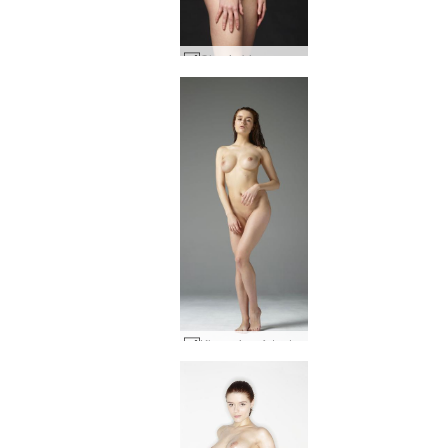
Cloe in bianco e nero #25
Kloe prime foto di nudo #6