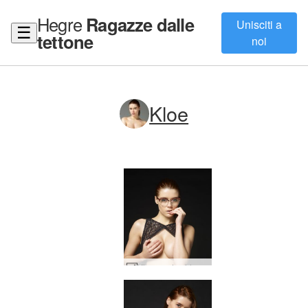
Hegre
Ragazze dalle
Unisciti a
☰
tettone
noi
Kloe
Kloe nerd caldo #55