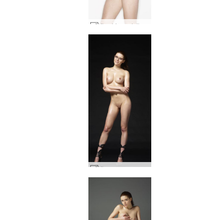
Kloe bianco latte #29
Kloe essere sessuale #6