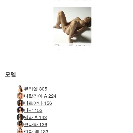
아드리아나 소개 #39
세계 1위 에로틱 사이트
세계 1위 에로틱 사이트
세계 1위 에로틱 사이트
세계 1위 에로틱 사이트
세계 1위 에로틱 사이트
세계 1위 에로틱 사이트
아드리아나 풍만한 금성 #34
우리와 함께하세
우리와 함께하세
우리와 함께하세
우리와 함께하세
우리와 함께하세
우리와 함께하세
아드리아나 소개 #11
테티 누드 앉아 #23
밀라 원시 여성 #18
마르야나 형성 #31
마르야나 형성 #27
밀라 섹스 여신 #7
마르야나 형성 #8
페나 페미닌 #60
알리사 해변 #11
페나 페미닌 #56
테티 놀리는 #45
로 평가됨
로 평가됨
로 평가됨
로 평가됨
로 평가됨
로 평가됨
알리사 해변 #7
테티 소개 #3
Aya Beshen 전체 그림 #5
Aya Beshen 전체 그림 #29
Adriana 처음으로 누드를 더듬다 #9
Adriana 처음으로 누드를 더듬다 #5
아드리아나 풍만한 금성 #66
아드리아나 풍만한 금성 #42
아드리아나 풍만한 금성 #58
Teti 관능적 인 누드 #9
테티 자연의 아름다움 #2
밀라 명시적 전시회 #33
알리사 이비자 해변 #18
테티 헤그레 뮤즈 #24
나탈리아 바디 스터디 #7
감질나게 하는 테티 #34
알리사 예술 누드 #23
알리사 전체 그림 누드 #27
밀라 명시적 전시회 #17
마르자나 파란 눈 #75
알리사 예술 누드 #22
테티 누드 피트니스 #21
밀라 스트립티즈 #20
알리사 예술 누드 #26
마르자나 파란 눈 #63
Mila A와 Tigra 바디 투 바디 마사지 #42
요
요
요
요
요
요
모델
뮤리엘 305
나탈리아 A 224
마르야나 156
다샤 152
밀라 A 143
코나타 136
린다 엘 133