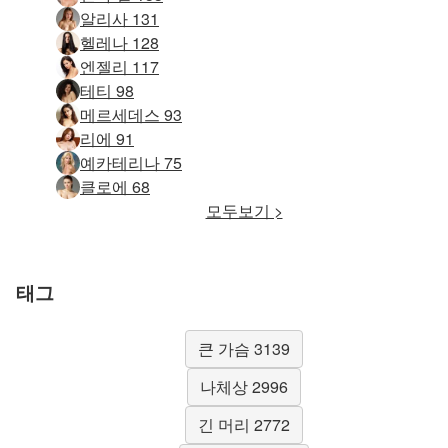
알리사 131
헬레나 128
엔젤리 117
테티 98
메르세데스 93
리에 91
예카테리나 75
클로에 68
모두보기 >
태그
큰 가슴 3139
나체상 2996
긴 머리 2772