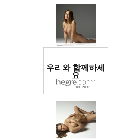
아드리아나 소개 #32
세계 1위 에로틱 사이트
우리와 함께하세
로 평가됨
요