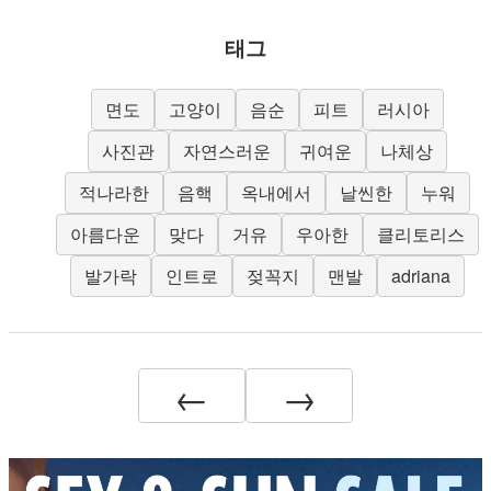
태그
면도
고양이
음순
피트
러시아
사진관
자연스러운
귀여운
나체상
적나라한
음핵
옥내에서
날씬한
누워
아름다운
맞다
거유
우아한
클리토리스
발가락
인트로
젖꼭지
맨발
adriana
←
→