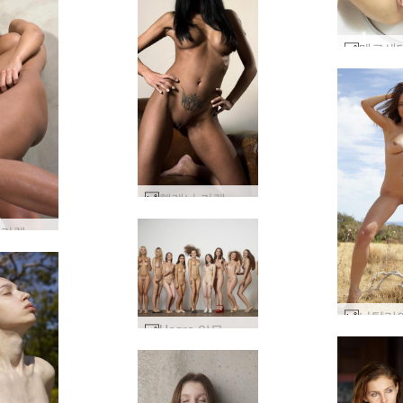
헬레나 카렐 슈퍼스타 #31
헬레나 카렐 다크 엔젤 #36
Hegre 알몸 축구 팀 #12