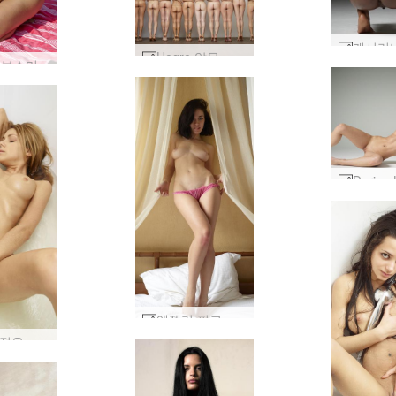
Hegre 알몸 축구 팀 #40
알리사 보소미 #9
엔젤리 핑크 팬티 #77
Shako 젖은 과 멋진 #11