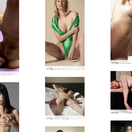
캐롤라이나 서포터 #44
Helena Karel 보라색 시트 #13
에덴 취침 시간 #46