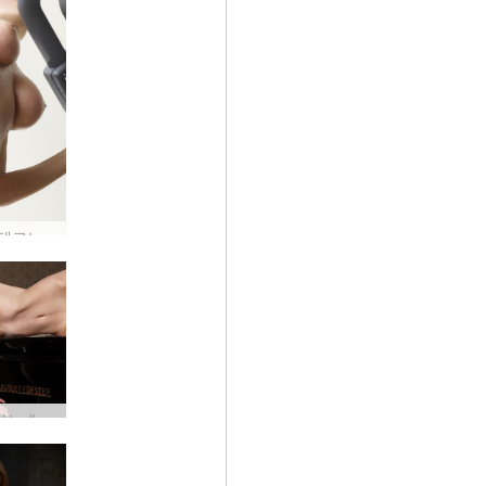
뮤리엘 테크노짐 1부 #36
다샤피아노 #113