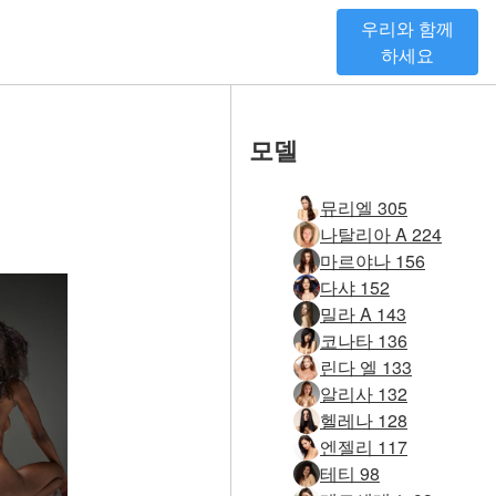
우리와 함께
하세요
모델
뮤리엘 305
나탈리아 A 224
마르야나 156
다샤 152
밀라 A 143
코나타 136
린다 엘 133
알리사 132
헬레나 128
엔젤리 117
테티 98