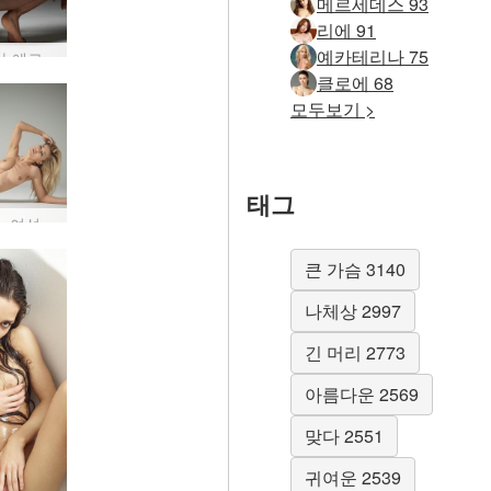
메르세데스 93
리에 91
예카테리나 75
캐서리나 에로티카 #13
클로에 68
모두보기 >
태그
Darina L 여성 곡선 #2
큰 가슴 3140
나체상 2997
긴 머리 2773
아름다운 2569
맞다 2551
귀여운 2539