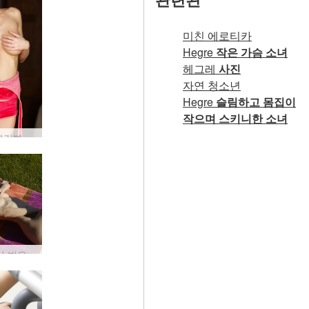
미친 에로티카
Hegre
작은 가슴 소녀
헤그레
사진
자연 청소년
Hegre
슬림하고 몸집이
작으며 스키니한 소녀
린다 L빨강빨강 #29
정원에서 벗은 Aya Beshen #11