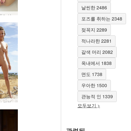
날씬한 2486
메르세데스 샤워 자극 #28
포즈를 취하는 2348
젖꼭지 2289
적나라한 2281
갈색 머리 2082
옥내에서 1838
면도 1738
우아한 1500
관능적 인 1339
나탈리아 벌거 벗은 대초원 소녀 #6
모두보기 >
관련된