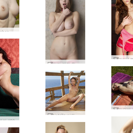
Aya Beshen 누드 일광욕 #69
밀라 레드 핫 #28
Natalia 산토리니의 정신 #13
대쉬 #30