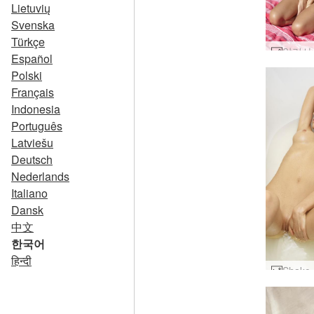
Lietuvių
Svenska
Türkçe
Español
Polski
Français
Indonesia
Português
Latviešu
Deutsch
Nederlands
Italiano
Dansk
中文
한국어
हिन्दी