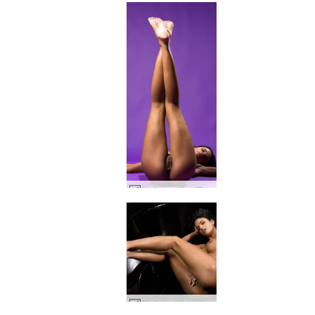
헬레나 카렐 퍼플 #65
헬레나 카렐 블랙 욕조 #56