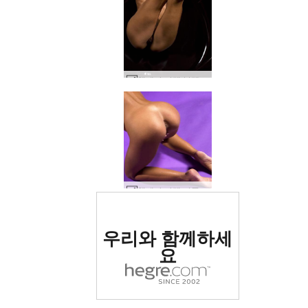
헬레나 카렐 블랙 욕조 #20
헬레나 카렐 퍼플 #37
세계 1위 에로틱 사이트
우리와 함께하세
로 평가됨
요