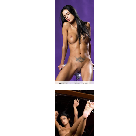
헬레나 카렐 퍼플 헤이즈 #20