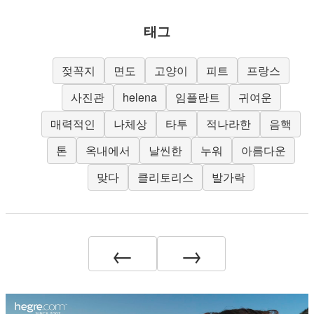
태그
젖꼭지
면도
고양이
피트
프랑스
사진관
helena
임플란트
귀여운
매력적인
나체상
타투
적나라한
음핵
톤
옥내에서
날씬한
누워
아름다운
맞다
클리토리스
발가락
←
→