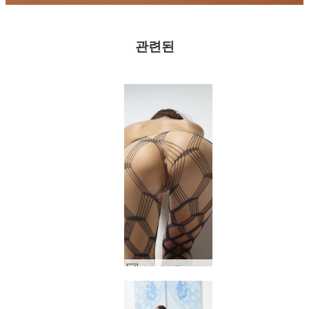
관련된
마르야나 곡선미 #13