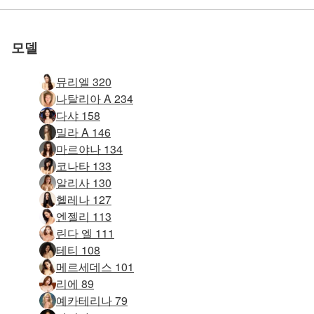
요
요
요
요
요
요
모델
뮤리엘 320
나탈리아 A 234
다샤 158
밀라 A 146
마르야나 134
코나타 133
알리사 130
헬레나 127
엔젤리 113
린다 엘 111
테티 108
메르세데스 101
리에 89
예카테리나 79