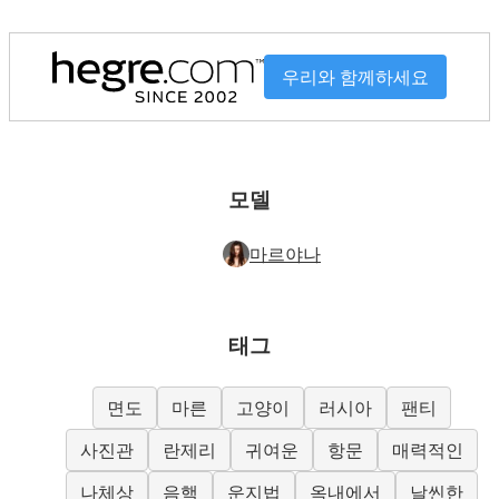
우리와 함께하세요
모델
마르야나
태그
면도
마른
고양이
러시아
팬티
사진관
란제리
귀여운
항문
매력적인
나체상
음핵
운지법
옥내에서
날씬한