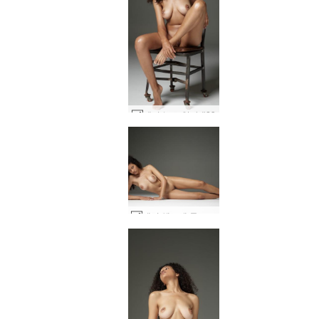
테티 누드 앉아 #23
테티 헤그레 뮤즈 #24