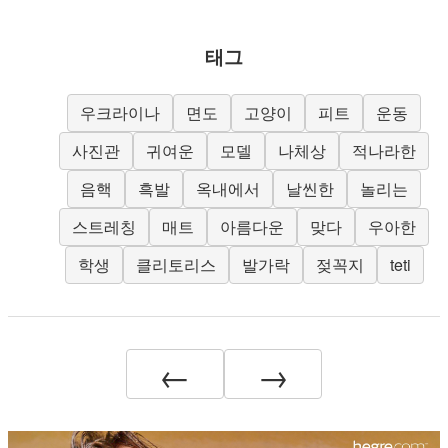
태그
우크라이나
면도
고양이
피트
운동
사진관
귀여운
모델
나체상
적나라한
음핵
흑발
옥내에서
날씬한
놀리는
스트레칭
매트
아름다운
맞다
우아한
학생
클리토리스
발가락
젖꼭지
teti
←
→