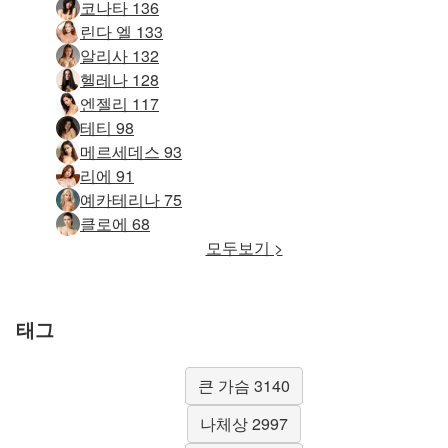
코나타 136
린다 엘 133
알리사 132
헬레나 128
엔젤리 117
테티 98
메르세데스 93
리에 91
예카테리나 75
클로에 68
모두보기 >
태그
큰 가슴 3140
나체상 2997