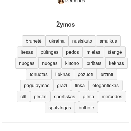
Mercedes
Žymos
brunetė
ukraina
nusiskuto
smulkus
liesas
pūlingas
pėdos
mielas
išangė
nuogas
nuogas
klitorio
pirštais
lieknas
tonuotas
lieknas
pozuoti
erzinti
paguldymas
graži
tinka
elegantiškas
clit
pirštai
sportiškas
plinta
mercedes
spalvingas
buthole