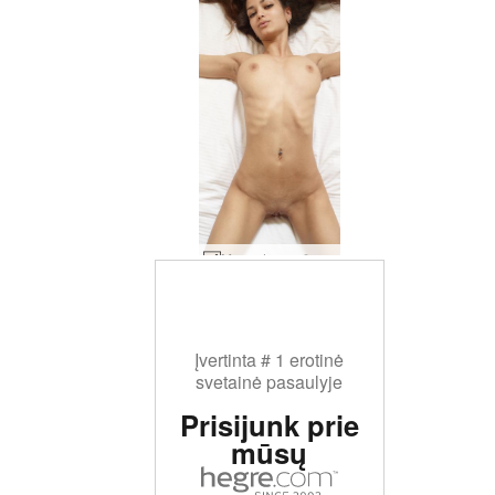
Mercedes mažasis leopardas #34
Įvertinta # 1 erotinė
svetainė pasaulyje
Prisijunk prie
mūsų