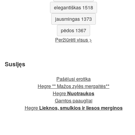
elegantiškas 1518
jausmingas 1373
pėdos 1367
Peržiūrėti visus >
Susijęs
Pašėlusi erotika
Hegre ** Mažos zylės mergaitės**
Hegre
Nuotraukos
Gamtos paaugliai
Hegre
Lieknos, smulkios ir liesos merginos