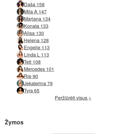
Daša 158
Mila A 147
Marjana 134
Konata 133
Alisa 130
Helena 128
Engelie 113
Linda L 113
Teti 108
Mercedes 101
Rie 90
Jekaterina 79
Tyra 65
Peržiūrėti visus >
Žymos