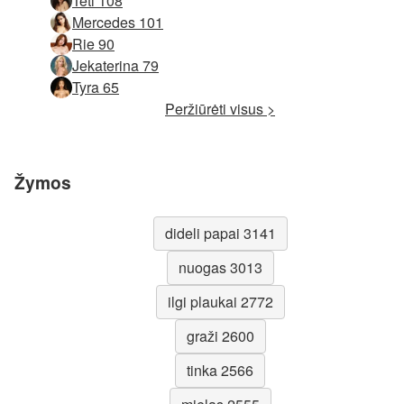
Teti 108
Mercedes 101
Rie 90
Jekaterina 79
Tyra 65
Peržiūrėti visus >
Žymos
dideli papai 3141
nuogas 3013
ilgi plaukai 2772
graži 2600
tinka 2566