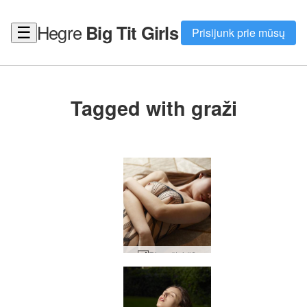
Hegre
Big Tit Girls
☰
Prisijunk prie mūsų
Tagged with graži
Rie raštai #6