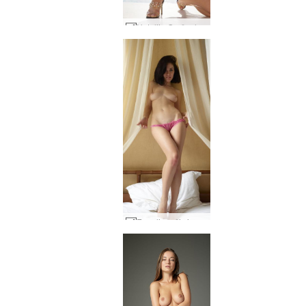
Natalija Gražuolė Graikijoje #30
Engelie rožinės kelnaitės #77