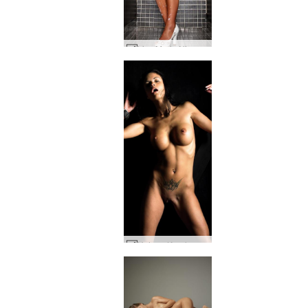
Lisa Marie Nivea #33
Helena Karel surišta #43