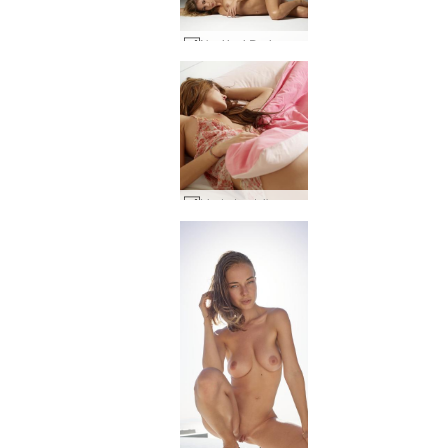
Norėjosi Darina L #1
Linda L. atsibunda #4