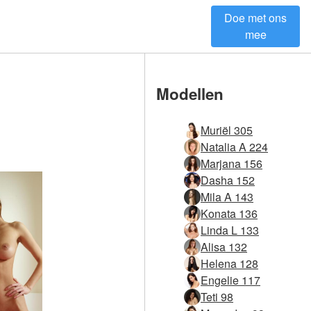
Doe met ons
mee
Modellen
Muriël 305
Natalia A 224
Marjana 156
Dasha 152
Mila A 143
Konata 136
Linda L 133
Alisa 132
Helena 128
Engelie 117
Teti 98