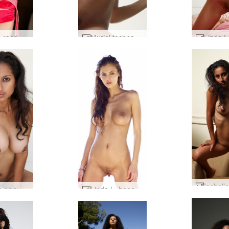
Linda L rood rood #29
Muriel technogym deel 1 #36
Isabella peru-parel #28
Linda L. hoge sleutel #1