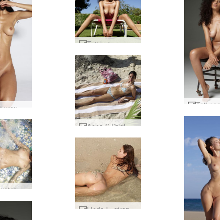
Teti hete zomerdag #36
Dita het vrouwelijk naakt #31
Anna S Brigi Melissa Muriel Suzie Suzie Carina picknick in Mexico deel 1 #6
Muriël watermassage #9
Linda L. strandleven #23