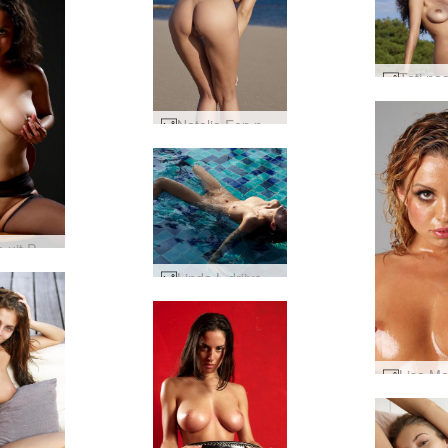
Natalia Een naakt in het paradijs #5
Isabella uit Peru met liefde #65
Linda L drijvend #35