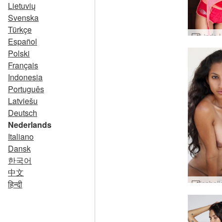
Lietuvių
Svenska
Türkçe
Español
Polski
Français
Indonesia
Português
Latviešu
Deutsch
Nederlands
Italiano
Dansk
한국어
中文
हिन्दी