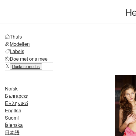
H
Thuis
Modellen
Labels
Doe met ons mee
Donkere modus
Norsk
Български
Ελληνικά
English
Suomi
Íslenska
日本語