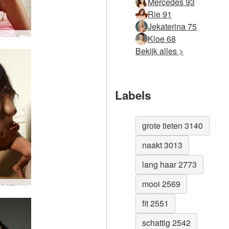
Mercedes 93
Rie 91
Jekaterina 75
Linda L. wordt wakker #67
Kloe 68
Bekijk alles >
Labels
grote tieten 3140
naakt 3013
lang haar 2773
mooi 2569
Isabella Latina #15
fit 2551
schattig 2542