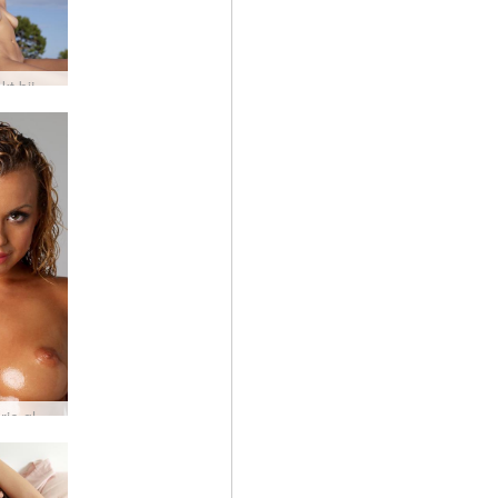
Teti naakt bij zonsondergang #28
Lisa Marie glanzend #55