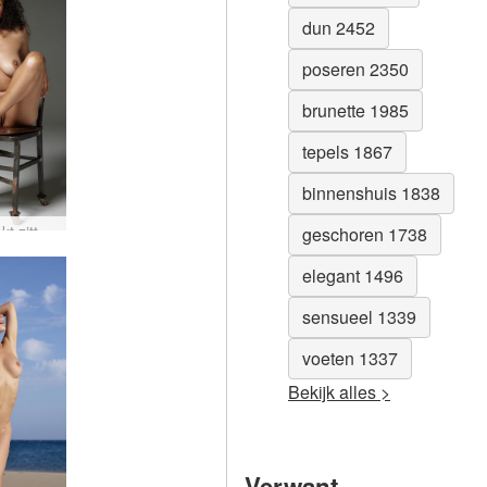
dun 2452
poseren 2350
brunette 1985
tepels 1867
binnenshuis 1838
Teti naakt zittend #23
geschoren 1738
elegant 1496
sensueel 1339
voeten 1337
Bekijk alles >
Verwant