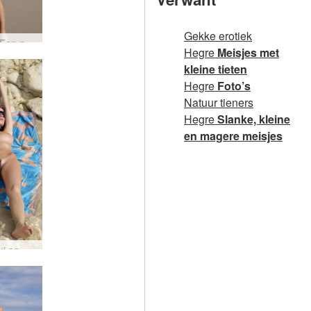
Gekke erotiek
Natalia Een naakt in het paradijs #16
Hegre
Meisjes met
kleine tieten
Hegre
Foto’s
Natuur tieners
Hegre
Slanke, kleine
en magere meisjes
Muriel lui op het strand #55