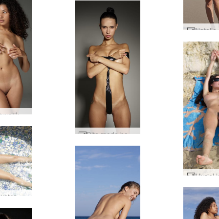
Teti natuurlijke schoonheid #18
Dita mode bondage #26
Muriël watermassage #66