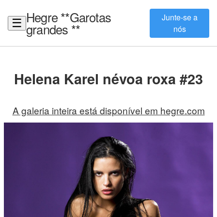
Hegre **Garotas
Junte-se a
☰
grandes **
nós
Helena Karel névoa roxa #23
A galeria inteira está disponível em hegre.com