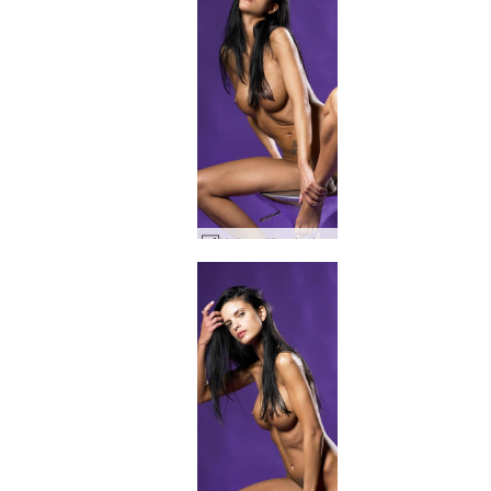
Helena Karel névoa roxa #31