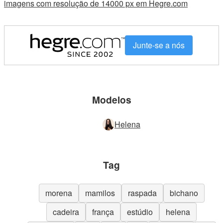
imagens com resolução de 14000 px em Hegre.com
Junte-se a nós
Modelos
Helena
Tag
morena
mamilos
raspada
bichano
cadeira
frança
estúdio
helena