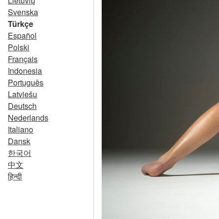
Lietuvių
Svenska
Türkçe
Español
Polski
Français
Indonesia
Português
Latviešu
Deutsch
Nederlands
Italiano
Dansk
한국어
中文
हिन्दी