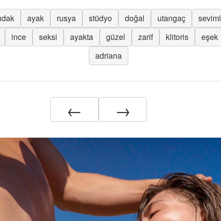
udak
ayak
rusya
stüdyo
doğal
utangaç
seviml
ince
seksi
ayakta
güzel
zarif
klitoris
eşek
adriana
←
→