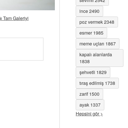
sevimli 2542
ince 2490
ğı Tam Galeriyi
poz vermek 2348
esmer 1985
meme uçları 1867
kapalı alanlarda
1838
şehvetli 1829
tıraş edilmiş 1738
zarif 1500
ayak 1337
Hepsini gör >