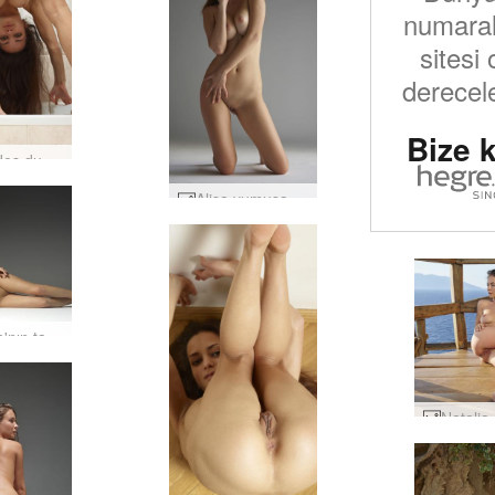
numaralı
sitesi 
derecele
Bize k
Mercedes duş röntgenci #3
Alisa yumuşak gün ışığı #23
Adriana'nın tanıtımı #19