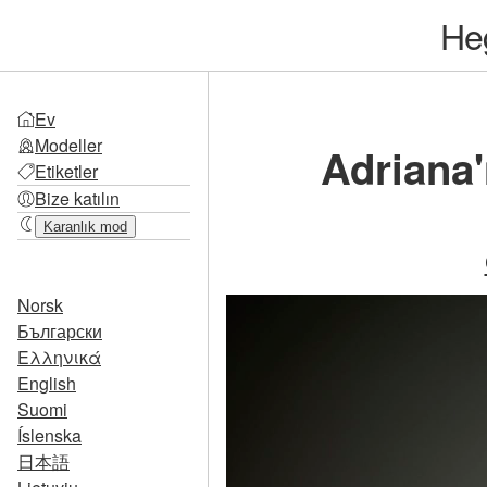
He
Ev
Modeller
Adriana'
Etiketler
Bize katılın
Karanlık mod
Norsk
Български
Ελληνικά
English
Suomi
Íslenska
日本語