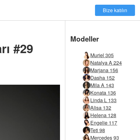
Bize katılın
Modeller
arı #29
Muriel 305
Natalya A 224
Marjana 156
Dasha 152
Mila A 143
Konata 136
Linda L 133
Alisa 132
Helena 128
Engelie 117
Teti 98
Mercedes 93