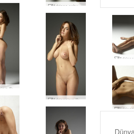
derecele
Adriana şehvetli Venüs #42
Adriana'nın ilk beceriksiz çıplakları #17
Adriana'nın ilk beceriksiz çıplakları #5
Dünya