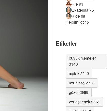
Rie 91
Ekaterina 75
Kloe 68
Hepsini gör >
Etiketler
büyük memeler
3140
çıplak 3013
uzun saç 2773
güzel 2569
yerleştirmek 2551