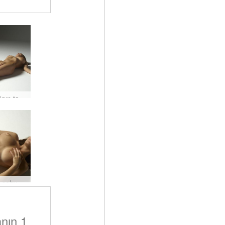
ndirildi
Adriana'nın tanıtımı #51
Adriana şehvetli Venüs #58
nın 1