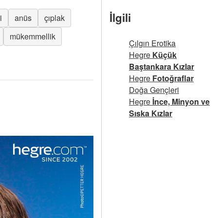
İlgili
i
anüs
çıplak
mükemmellik
Çılgın Erotika
Hegre
Küçük
Baştankara Kızlar
Hegre
Fotoğraflar
Doğa Gençleri
Hegre
İnce, Minyon ve
Sıska Kızlar