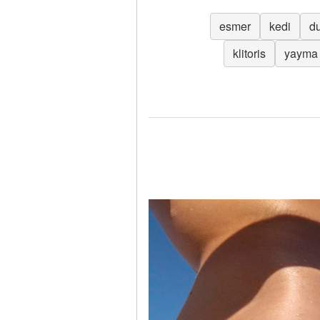
esmer
kedi
d
klitoris
yayma