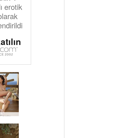
 erotik
olarak
ndirildi
atılın
Natalia Santorini'nin ruhu #21