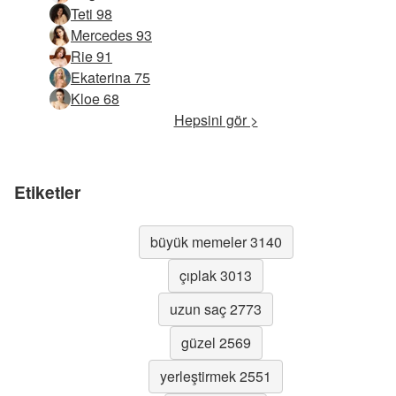
Teti 98
Mercedes 93
Rie 91
Ekaterina 75
Kloe 68
Hepsini gör >
Etiketler
büyük memeler 3140
çıplak 3013
uzun saç 2773
güzel 2569
yerleştirmek 2551