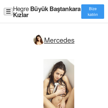
Hegre
Büyük Baştankara
Bize
☰
Kızlar
katılın
Mercedes