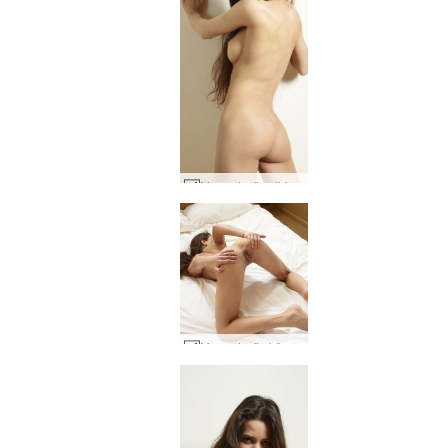
Mercedes'in sihirli ilham perisi #47
Mercedes'in küçük leoparı #71