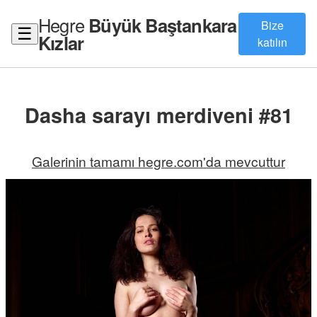
Hegre
Büyük Baştankara
Bize
☰
Kızlar
katılın
Dasha sarayı merdiveni #81
Galerinin tamamı hegre.com'da mevcuttur