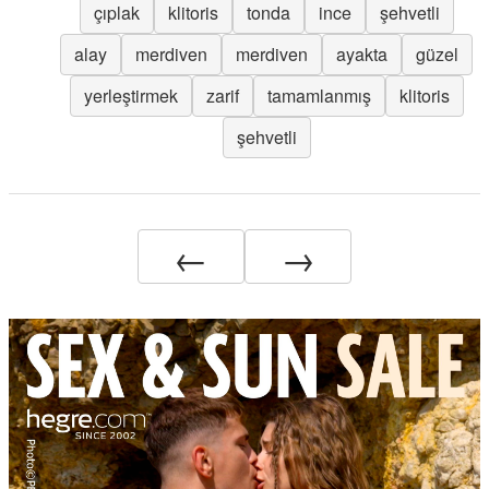
çıplak
klitoris
tonda
ince
şehvetli
alay
merdiven
merdiven
ayakta
güzel
yerleştirmek
zarif
tamamlanmış
klitoris
şehvetli
←
→