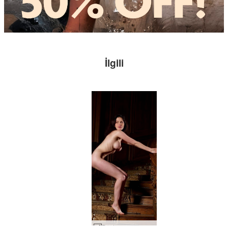
İlgili
Dasha sarayı merdiveni #21