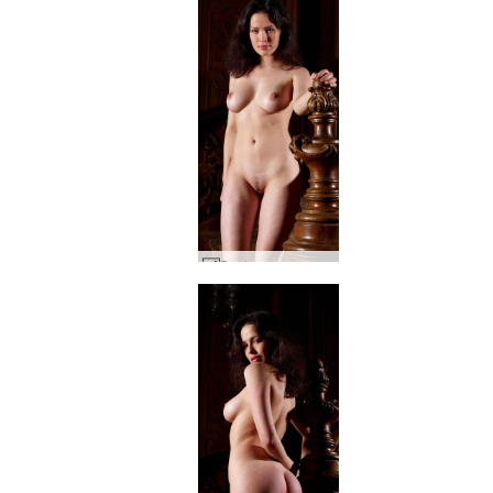
Dasha sarayı merdiveni #5