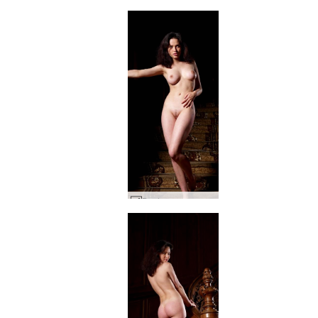
Dasha sarayı merdiveni #85