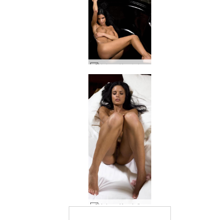
Helena Karel siyah küvet #32
Helena Karel röntgenci #8