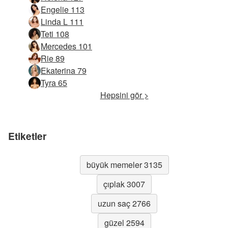
Engelie 113
Linda L 111
Teti 108
Mercedes 101
Rie 89
Ekaterina 79
Tyra 65
Hepsini gör >
Etiketler
büyük memeler 3135
çıplak 3007
uzun saç 2766
güzel 2594