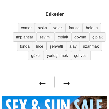
Etiketler
esmer
sıska
yatak
fransa
helena
implantlar
sevimli
çıplak
dövme
çıplak
tonda
ince
şehvetli
alay
uzanmak
güzel
yerleştirmek
şehvetli
←
→