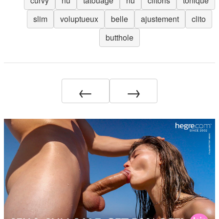
curvy
nu
tatouage
nu
clitoris
tonique
slim
voluptueux
belle
ajustement
clito
butthole
←
→