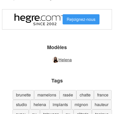
Rejoignez-nous
Modèles
Helena
Tags
brunette
mamelons
rasée
chatte
france
studio
helena
implants
mignon
hauteur