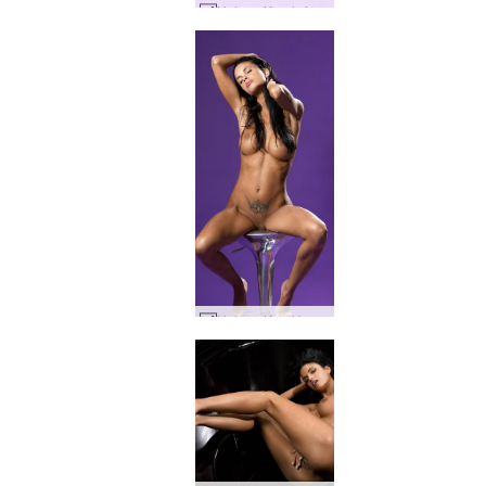
Helena Karel violet #41
Helena Karel brume violette #87