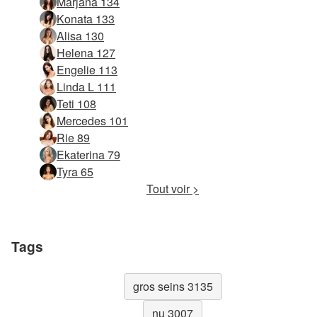
Marjana 134
Konata 133
Alisa 130
Helena 127
Engelie 113
Linda L 111
Teti 108
Mercedes 101
Rie 89
Ekaterina 79
Tyra 65
Tout voir >
Tags
gros seins 3135
nu 3007