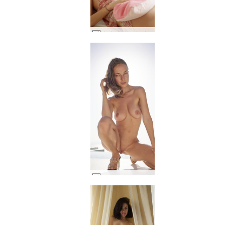
Linda L. au réveil #4
Natalia A ravissante en Grèce #30