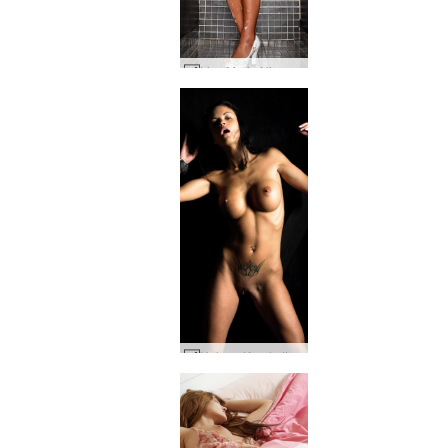
Lisa Marie Nivea #33
Helena Karel attachée #43