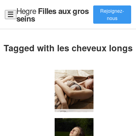
Hegre
Filles aux gros
Rejoignez-
☰
seins
nous
Tagged with les cheveux longs
Rie motifs #6