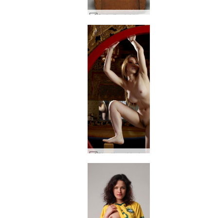
Ombeline hédoniste #13
Rie pièce chinoise #125