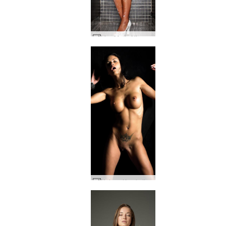
Lisa Marie Nivea #33
Helena Karel attachée #43