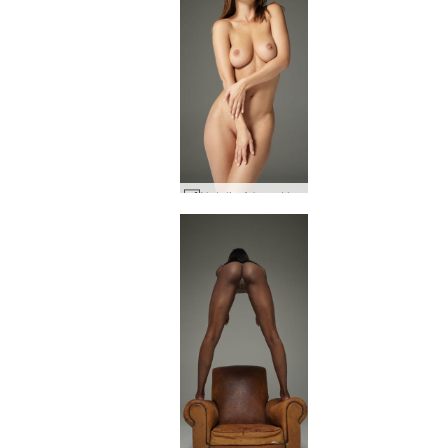
Natalia A beauté icône #20