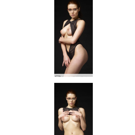
Kloe heitur nörd #35