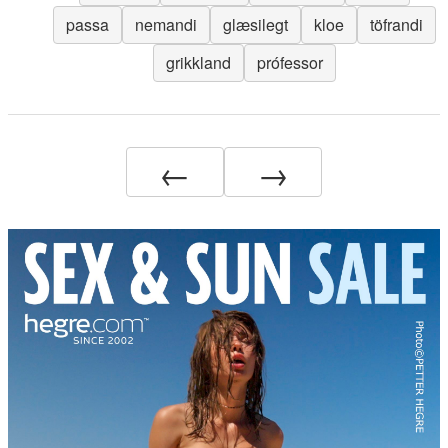
passa
nemandi
glæsilegt
kloe
töfrandi
grikkland
prófessor
←
→