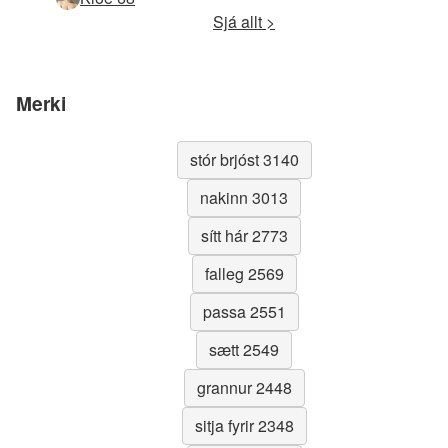
Sjá allt >
Merki
stór brjóst 3140
nakinn 3013
sítt hár 2773
falleg 2569
passa 2551
sætt 2549
grannur 2448
sitja fyrir 2348