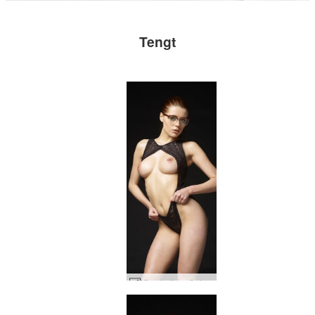
Tengt
Kloe heitur nörd #26