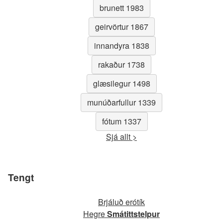
brunett 1983
geirvörtur 1867
innandyra 1838
rakaður 1738
glæsilegur 1498
munúðarfullur 1339
fótum 1337
Sjá allt >
Tengt
Brjáluð erótík
Hegre
Smátittstelpur