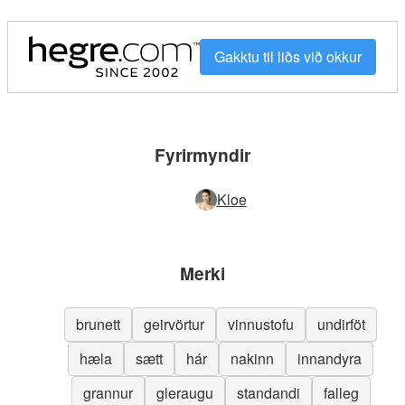
Gakktu til liðs við okkur
Fyrirmyndir
Kloe
Merki
brunett
geirvörtur
vinnustofu
undirföt
hæla
sætt
hár
nakinn
innandyra
grannur
gleraugu
standandi
falleg