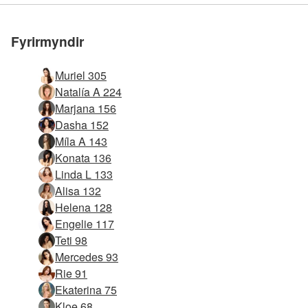
við okkur
við okkur
við okkur
við okkur
við okkur
við okkur
Fyrirmyndir
Muriel 305
Natalía A 224
Marjana 156
Dasha 152
Míla A 143
Konata 136
Linda L 133
Alisa 132
Helena 128
Engelie 117
Teti 98
Mercedes 93
Rie 91
Ekaterina 75
Kloe 68