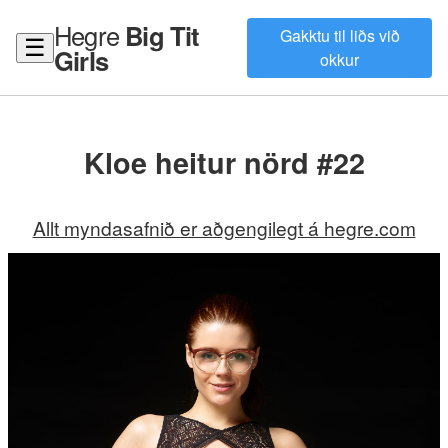
Hegre
Big Tit
Gakktu til liðs við
☰
Girls
okkur
Kloe heitur nörd #22
Allt myndasafnið er aðgengilegt á hegre.com