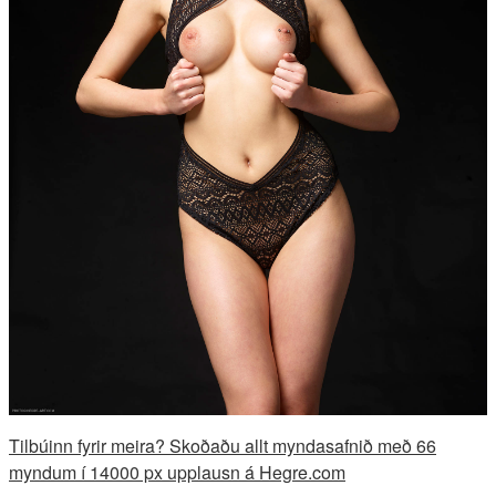
Tilbúinn fyrir meira? Skoðaðu allt myndasafnið með 66
myndum í 14000 px upplausn á Hegre.com