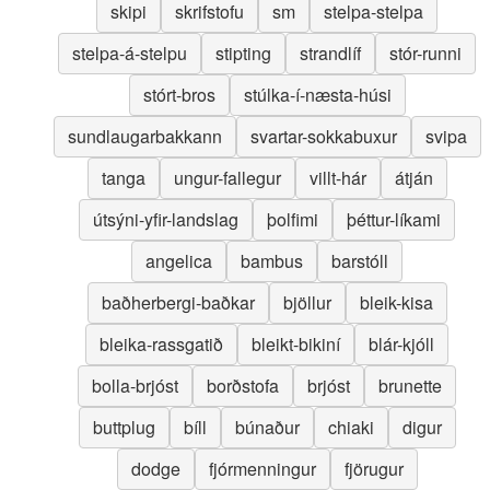
skipi
skrifstofu
sm
stelpa-stelpa
stelpa-á-stelpu
stipting
strandlíf
stór-runni
stórt-bros
stúlka-í-næsta-húsi
sundlaugarbakkann
svartar-sokkabuxur
svipa
tanga
ungur-fallegur
villt-hár
átján
útsýni-yfir-landslag
þolfimi
þéttur-líkami
angelica
bambus
barstóll
baðherbergi-baðkar
bjöllur
bleik-kisa
bleika-rassgatið
bleikt-bikiní
blár-kjóll
bolla-brjóst
borðstofa
brjóst
brunette
buttplug
bíll
búnaður
chiaki
digur
dodge
fjórmenningur
fjörugur