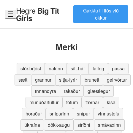
Hegre
Big Tit
Gakktu til liðs við
☰
Girls
okkur
Merki
stór-brjóst
nakinn
sítt-hár
falleg
passa
sætt
grannur
sitja-fyrir
brunett
geirvörtur
innandyra
rakaður
glæsilegur
munúðarfullur
fótum
tærnar
kisa
horaður
snípurinn
snípur
vinnustofu
úkraína
dökk-augu
stríðni
smávaxinn