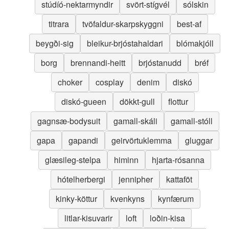
stúdíó-nektarmyndir
svört-stígvél
sólskin
titrara
tvöfaldur-skarpskyggni
best-af
beygði-sig
bleikur-brjóstahaldari
blómakjóll
borg
brennandi-heitt
brjóstanudd
bréf
choker
cosplay
denim
diskó
diskó-gueen
dökkt-gull
flottur
gagnsæ-bodysuit
gamall-skáli
gamall-stóll
gapa
gapandi
geirvörtuklemma
gluggar
glæsileg-stelpa
himinn
hjarta-rósanna
hótelherbergi
jennipher
kattaföt
kinky-köttur
kvenkyns
kynfærum
litlar-kisuvarir
loft
loðin-kisa