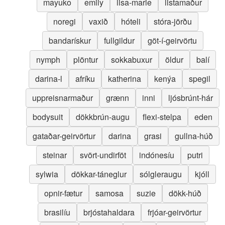
mayuko
emily
lisa-marie
listamaður
noregi
vaxið
hóteli
stóra-jörðu
bandarískur
fullgildur
göt-í-geirvörtu
nymph
plöntur
sokkabuxur
öldur
balí
darina-l
afríku
katherina
kenýa
spegil
uppreisnarmaður
grænn
inni
ljósbrúnt-hár
bodysuit
dökkbrún-augu
flexi-stelpa
eden
gataðar-geirvörtur
darina
grasi
gullna-húð
steinar
svört-undirföt
indónesíu
putri
sylwia
dökkar-táneglur
sólgleraugu
kjóll
opnir-fætur
samosa
suzie
dökk-húð
brasilíu
brjóstahaldara
frjóar-geirvörtur