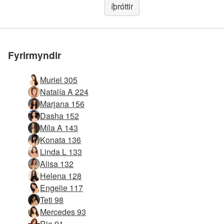
íþróttir
Fyrirmyndir
Muriel 305
Natalía A 224
Marjana 156
Dasha 152
Míla A 143
Konata 136
Linda L 133
Alisa 132
Helena 128
Engelie 117
Teti 98
Mercedes 93
Rie 91