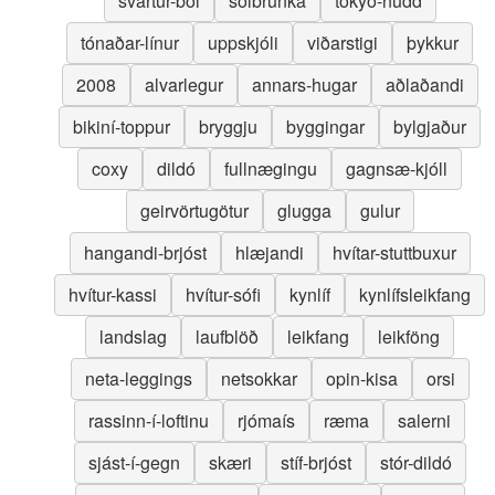
svartur-bol
sólbrúnka
tokyo-nudd
tónaðar-línur
uppskjóli
viðarstigi
þykkur
2008
alvarlegur
annars-hugar
aðlaðandi
bikiní-toppur
bryggju
byggingar
bylgjaður
coxy
dildó
fullnægingu
gagnsæ-kjóll
geirvörtugötur
glugga
gulur
hangandi-brjóst
hlæjandi
hvítar-stuttbuxur
hvítur-kassi
hvítur-sófi
kynlíf
kynlífsleikfang
landslag
laufblöð
leikfang
leikföng
neta-leggings
netsokkar
opin-kisa
orsi
rassinn-í-loftinu
rjómaís
ræma
salerni
sjást-í-gegn
skæri
stíf-brjóst
stór-dildó