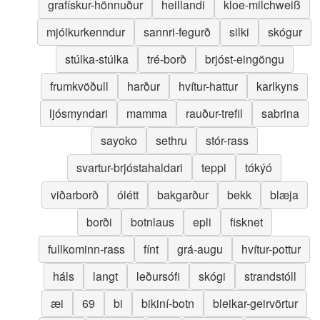
grafískur-hönnuður
heillandi
kloe-milchweiß
mjólkurkenndur
sannri-fegurð
silki
skógur
stúlka-stúlka
tré-borð
brjóst-eingöngu
frumkvöðull
harður
hvítur-hattur
karlkyns
ljósmyndari
mamma
rauður-trefil
sabrina
sayoko
sethru
stór-rass
svartur-brjóstahaldari
teppi
tókýó
viðarborð
ólétt
bakgarður
bekk
blæja
borði
botnlaus
epli
fisknet
fullkominn-rass
fínt
grá-augu
hvítur-pottur
háls
langt
leðursófi
skógi
strandstóll
æi
69
bi
bikiní-botn
bleikar-geirvörtur