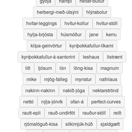
gyðja
hampi
heitar-buxur
herbergi-með-útsýni
hlýrabolur
hvítar-leggings
hvítur-kollur
hvítur-stóll
hylja-brjósta
húsmóður
jane
kerru
klípa-geirvörtur
kynþokkafullur-líkami
kynþokkafullur-á-santorini
leshaus
listrænt
lið
ljósum
lón
löng-kisa
magnum
mike
mjög-falleg
mynstur
nafnlaus
nakinn-nakinn
nakið-jóga
nektarströnd
nettó
nýja-jórvík
ofan-á
perfect-curves
rautt-epli
rauð-undirföt
rauður-stóll
reið
rjómalöguð-kisa
silkimjúk-húð
sjaldgæft