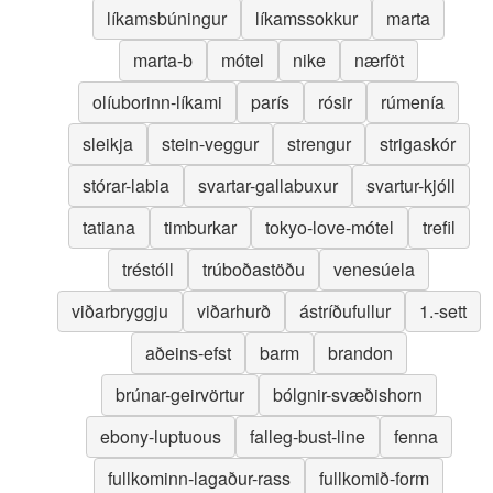
líkamsbúningur
líkamssokkur
marta
marta-b
mótel
nike
nærföt
olíuborinn-líkami
parís
rósir
rúmenía
sleikja
stein-veggur
strengur
strigaskór
stórar-labia
svartar-gallabuxur
svartur-kjóll
tatiana
timburkar
tokyo-love-mótel
trefil
tréstóll
trúboðastöðu
venesúela
viðarbryggju
viðarhurð
ástríðufullur
1.-sett
aðeins-efst
barm
brandon
brúnar-geirvörtur
bólgnir-svæðishorn
ebony-luptuous
falleg-bust-line
fenna
fullkominn-lagaður-rass
fullkomið-form