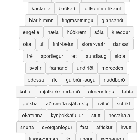
kastanía
baðkari
fullkominn-líkami
blár-himinn
fingrasetningu
glansandi
engelie
hæla
húðkrem
sóla
klæddur
olía
úti
fínir-fætur
stórar-varir
dansari
tré
sportlegur
teti
sundlaug
stofa
svalir
framandi
undirföt
mercedes
odessa
rie
gulbrún-augu
nuddborð
kollur
mjólkurkennd-húð
almennings
labia
geisha
að-snerta-sjálfa-sig
hvítur
sólríkt
ekaterina
kynþokkafullur
stutt
hestahala
snerta
sveigjanlegur
fast
afrískur
hvutti
fingra-gaman
föl
ungur
svört-augu