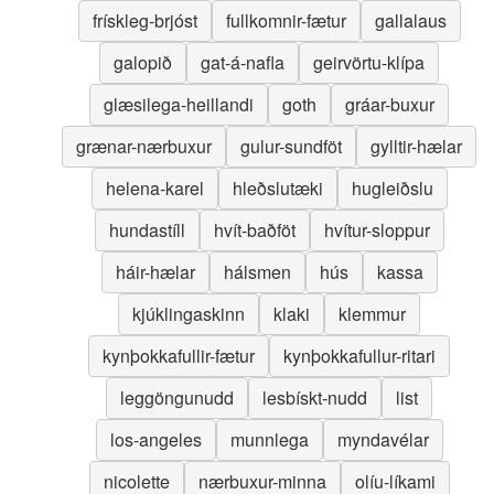
frískleg-brjóst
fullkomnir-fætur
gallalaus
galopið
gat-á-nafla
geirvörtu-klípa
glæsilega-heillandi
goth
gráar-buxur
grænar-nærbuxur
gulur-sundföt
gylltir-hælar
helena-karel
hleðslutæki
hugleiðslu
hundastíll
hvít-baðföt
hvítur-sloppur
háir-hælar
hálsmen
hús
kassa
kjúklingaskinn
klaki
klemmur
kynþokkafullir-fætur
kynþokkafullur-ritari
leggöngunudd
lesbískt-nudd
list
los-angeles
munnlega
myndavélar
nicolette
nærbuxur-minna
olíu-líkami