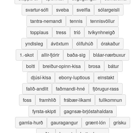
svartur-sófi
sveba
sveifla
sólargeisli
tantra-nemandi
tennis
tennisvöllur
topplaus
tress
tríó
tvíkynhneigð
yndisleg
ávöxtum
ólífuhúð
órakaður
1.-skot
allir-fjórir
baða-sig
bláar-nærbuxur
bolti
breiður-opinn-kisa
brosa
bátur
djúsí-kisa
ebony-luptious
einstakt
falið-andlit
faðmandi-hné
fjörugur-rass
foss
framhlið
frábær-líkami
fullkomnun
fyrsta-skipti
gagnsæ-brjóstahaldara
gamla-hurð
gauragangur
grænt-lón
grísku