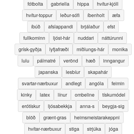
fótbolta
gabriella
hippa
hvítur-kjóll
hvítur-toppur
leður-sófi
íbenholt
æfa
íbúð
afslappandi
brjálaður
efst
fullkominn
ljóst-hár
nuddari
náttúrunni
grísk-gyðja
lyfjafræði
miðlungs-hár
monika
lulu
pálmatré
verönd
hæð
inngangur
japanska
lesbíur
skapahár
svartar-nærbuxur
andlegt
angóla
feimin
kinky
latex
línur
ombeline
tískumódel
erótískur
ljósabekkja
anna-s
beygja-sig
blöð
grænt-gras
heimsmeistarakeppni
hvítar-nærbuxur
stiga
strjúka
jóga