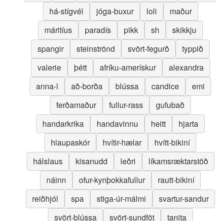
há-stígvél
jóga-buxur
loli
maður
máritíus
paradís
pikk
sh
skikkju
spangir
steinströnd
svört-fegurð
typpið
valerie
þétt
afríku-amerískur
alexandra
anna-l
að-borða
blússa
candice
emi
ferðamaður
fullur-rass
gufubað
handarkrika
handavinnu
heitt
hjarta
hlaupaskór
hvítir-hælar
hvítt-bikiní
hálslaus
kisanudd
leðri
líkamsræktarstöð
náinn
ofur-kynþokkafullur
rautt-bikiní
reiðhjól
spa
stiga-úr-málmi
svartur-sandur
svört-blússa
svört-sundföt
tanita