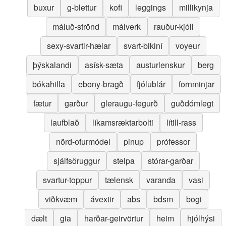
buxur
g-blettur
kofi
leggings
millikynja
máluð-strönd
málverk
rauður-kjóll
sexy-svartir-hælar
svart-bikiní
voyeur
þýskalandi
asísk-sæta
austurlenskur
berg
bókahilla
ebony-bragð
fjólublár
fornminjar
fætur
garður
gleraugu-fegurð
guðdómlegt
laufblað
líkamsræktarbolti
lítill-rass
nörd-ofurmódel
pinup
prófessor
sjálfsöruggur
stelpa
stórar-garðar
svartur-toppur
tælensk
varanda
vasi
viðkvæm
ávextir
abs
bdsm
bogi
dælt
gia
harðar-geirvörtur
heim
hjólhýsi