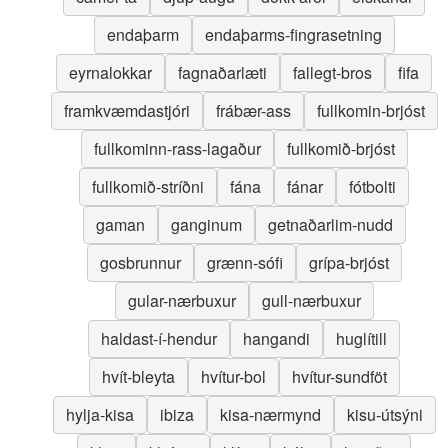
endaþarm
endaþarms-fingrasetning
eyrnalokkar
fagnaðarlæti
fallegt-bros
fifa
framkvæmdastjóri
frábær-ass
fullkomin-brjóst
fullkominn-rass-lagaður
fullkomið-brjóst
fullkomið-stríðni
fána
fánar
fótbolti
gaman
ganginum
getnaðarlim-nudd
gosbrunnur
grænn-sófi
grípa-brjóst
gular-nærbuxur
gull-nærbuxur
haldast-í-hendur
hangandi
huglítill
hvít-bleyta
hvítur-bol
hvítur-sundföt
hylja-kisa
ibiza
kisa-nærmynd
kisu-útsýni