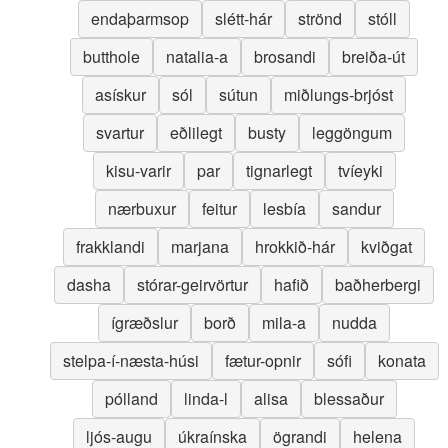
endaþarmsop
slétt-hár
strönd
stóll
butthole
natalia-a
brosandi
breiða-út
asískur
sól
sútun
miðlungs-brjóst
svartur
eðlilegt
busty
leggöngum
kisu-varir
par
tignarlegt
tvíeyki
nærbuxur
feitur
lesbía
sandur
frakklandi
marjana
hrokkið-hár
kviðgat
dasha
stórar-geirvörtur
hafið
baðherbergi
ígræðslur
borð
mila-a
nudda
stelpa-í-næsta-húsi
fætur-opnir
sófi
konata
pólland
linda-l
alisa
blessaður
ljós-augu
úkraínska
ögrandi
helena