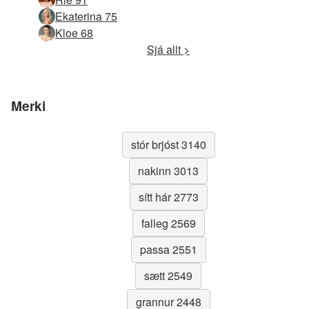
Ekaterina 75
Kloe 68
Sjá allt >
Merki
stór brjóst 3140
nakinn 3013
sítt hár 2773
falleg 2569
passa 2551
sætt 2549
grannur 2448