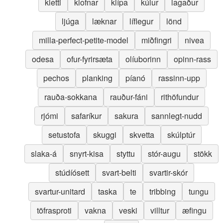
kletti
klofnar
klípa
kúlur
lagaður
ljúga
læknar
líflegur
lönd
milla-perfect-petite-model
miðfingri
nivea
odesa
ofur-fyrirsæta
olíuborinn
opinn-rass
pechos
planking
píanó
rassinn-upp
rauða-sokkana
rauður-fáni
rithöfundur
rjómi
safaríkur
sakura
sannlegt-nudd
setustofa
skuggi
skvetta
skúlptúr
slaka-á
snyrt-kisa
styttu
stór-augu
stökk
stúdíósett
svart-belti
svartir-skór
svartur-unitard
taska
te
tribbing
tungu
töfrasproti
vakna
veski
villtur
æfingu