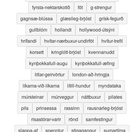
fyrsta-nektarskotið
föt
g-strengur
gagnsæ-blússa
glæsileg-brjóst
grísk-fegurð
gullblóm
hollandi
hollywood-útsýni
hrífandi
hvítar-nærbuxur-undirföt
hvítur-trefil
korsett
kringlótt-brjóst
kvennanudd
kynþokkafull-augu
kynþokkafull-æfing
litlar-geirvörtur
london-að-hringja
líkama-við-líkama
lítill-hundur
myndataka
múrsteinar
múrveggur
náttbuxur
pilates
pils
prinsessa
rassinn
rausnarleg-brjóst
risastórar-varir
rönd
samfestingur
slappa-af
spenntur
stigagangur
sumartíma