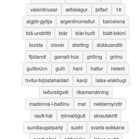
valentínusar
æðislegur
þilfari
18
algjör-gyðja
argentínumaður
barcelona
blá-undirföt
blár
blár-hurð
blátt-bikiní
bursta
clover
dreifing
dúkkuandlit
fljótandi
gamalt-hús
girðing
grímu
gullbrúnn
gulli
hani
hattur
heteró
hvítur-brjóstahaldari
kanji
latex-elskhugi
leðurstígvél
líkamsmálning
madonna-í-baðinu
mat
nektarmyndir
rautt-hár
rjómalöguð
skrautskrift
sundlaugarpartý
sushi
svarta-sokkana