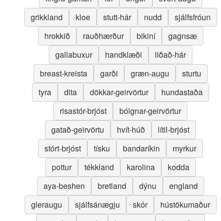
grikkland
kloe
stutt-hár
nudd
sjálfsfróun
hrokkið
rauðhærður
bikiní
gagnsæ
gallabuxur
handklæði
liðað-hár
breast-kreista
garði
græn-augu
sturtu
tyra
dita
dökkar-geirvörtur
hundastaða
risastór-brjóst
bólgnar-geirvörtur
gatað-geirvörtu
hvít-húð
lítil-brjóst
stórt-brjóst
tísku
bandaríkin
myrkur
pottur
tékkland
karolina
kodda
aya-beshen
bretland
dýnu
england
gleraugu
sjálfsánægju
skór
hústökumaður