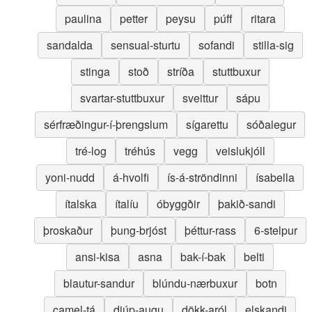
paulina
petter
peysu
púff
ritara
sandalda
sensual-sturtu
sofandi
stilla-sig
stinga
stoð
stríða
stuttbuxur
svartar-stuttbuxur
sveittur
sápu
sérfræðingur-í-þrengslum
sígarettu
sóðalegur
tré-log
tréhús
vegg
veislukjóll
yoni-nudd
á-hvolfi
ís-á-ströndinni
ísabella
ítalska
ítalíu
óbyggðir
þakið-sandi
þroskaður
þung-brjóst
þéttur-rass
6-stelpur
ansi-kisa
asna
bak-í-bak
belti
blautur-sandur
blúndu-nærbuxur
botn
camel-tá
djúp-augu
dökk-aról
elskandi