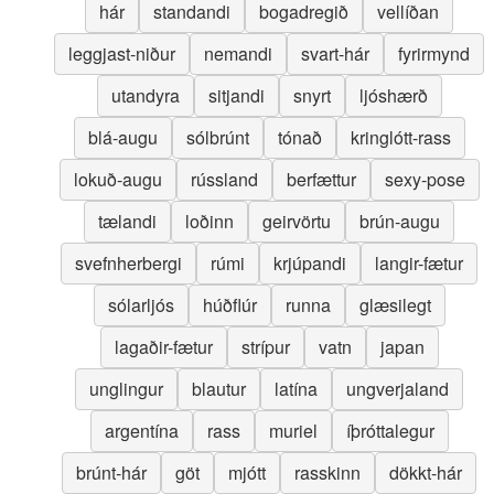
hár
standandi
bogadregið
vellíðan
leggjast-niður
nemandi
svart-hár
fyrirmynd
utandyra
sitjandi
snyrt
ljóshærð
blá-augu
sólbrúnt
tónað
kringlótt-rass
lokuð-augu
rússland
berfættur
sexy-pose
tælandi
loðinn
geirvörtu
brún-augu
svefnherbergi
rúmi
krjúpandi
langir-fætur
sólarljós
húðflúr
runna
glæsilegt
lagaðir-fætur
strípur
vatn
japan
unglingur
blautur
latína
ungverjaland
argentína
rass
muriel
íþróttalegur
brúnt-hár
göt
mjótt
rasskinn
dökkt-hár