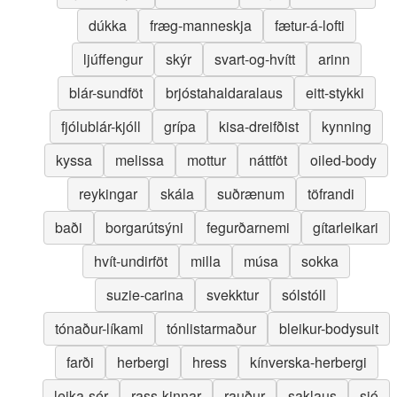
dúkka
fræg-manneskja
fætur-á-lofti
ljúffengur
skýr
svart-og-hvítt
arinn
blár-sundföt
brjóstahaldaralaus
eitt-stykki
fjólublár-kjóll
grípa
kisa-dreifðist
kynning
kyssa
melissa
mottur
náttföt
oiled-body
reykingar
skála
suðrænum
töfrandi
baði
borgarútsýni
fegurðarnemi
gítarleikari
hvít-undirföt
milla
músa
sokka
suzie-carina
svekktur
sólstóll
tónaður-líkami
tónlistarmaður
bleikur-bodysuit
farði
herbergi
hress
kínverska-herbergi
leika-sér
rass-kinnar
rauður
saklaus
sjó