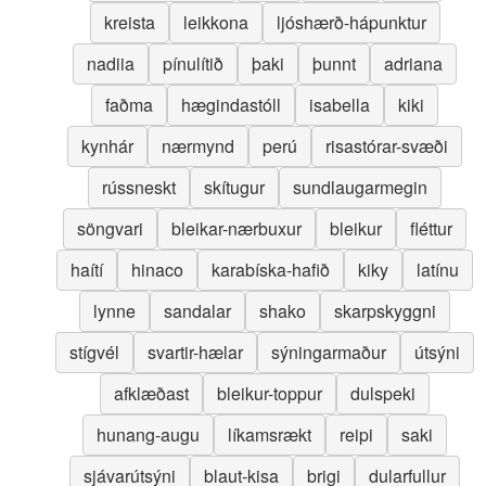
kreista
leikkona
ljóshærð-hápunktur
nadiia
pínulítið
þaki
þunnt
adriana
faðma
hægindastóll
isabella
kiki
kynhár
nærmynd
perú
risastórar-svæði
rússneskt
skítugur
sundlaugarmegin
söngvari
bleikar-nærbuxur
bleikur
fléttur
haítí
hinaco
karabíska-hafið
kiky
latínu
lynne
sandalar
shako
skarpskyggni
stígvél
svartir-hælar
sýningarmaður
útsýni
afklæðast
bleikur-toppur
dulspeki
hunang-augu
líkamsrækt
reipi
saki
sjávarútsýni
blaut-kisa
brigi
dularfullur