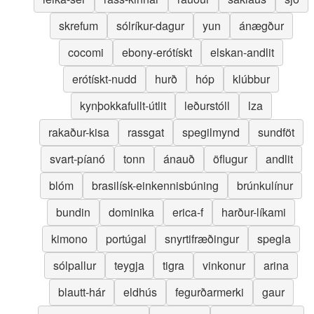
skrefum
sólríkur-dagur
yun
ánægður
cocomi
ebony-erótískt
elskan-andlit
erótískt-nudd
hurð
hóp
klúbbur
kynþokkafullt-útlit
leðurstóll
lza
rakaður-kisa
rassgat
spegilmynd
sundföt
svart-píanó
tonn
ánauð
öflugur
andlit
blóm
brasilísk-einkennisbúning
brúnkulínur
bundin
dominika
erica-f
harður-líkami
kimono
portúgal
snyrtifræðingur
spegla
sólpallur
teygja
tigra
vinkonur
arina
blautt-hár
eldhús
fegurðarmerki
gaur