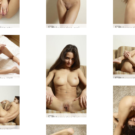
Mercedes sturtuörvun #28
Mercedes galdramús #7
Mercedes lítill hlébarði #71
Mercedes heitt sæti #9
Mercedes heitt sæti #34