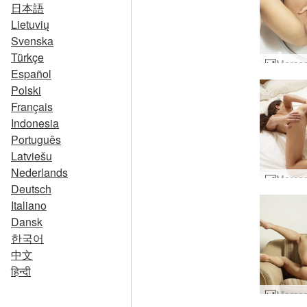
日本語
Lietuvių
Svenska
Türkçe
Español
Polski
Français
Indonesia
Português
Latviešu
Nederlands
Deutsch
Italiano
Dansk
한국어
中文
हिन्दी