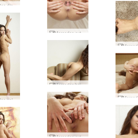
Mercedes dreymir um elskhuga #23
Mercedes extreme posing #4
Mercedes heitt sæti #41
Mercedes galdramús #12
Mercedes extreme posing #37