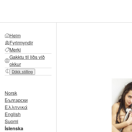
Heim
Fyrirmyndir
Merki
Gakktu til liðs við
okkur
Dökk stilling
Norsk
Български
Ελληνικά
English
Suomi
Íslenska