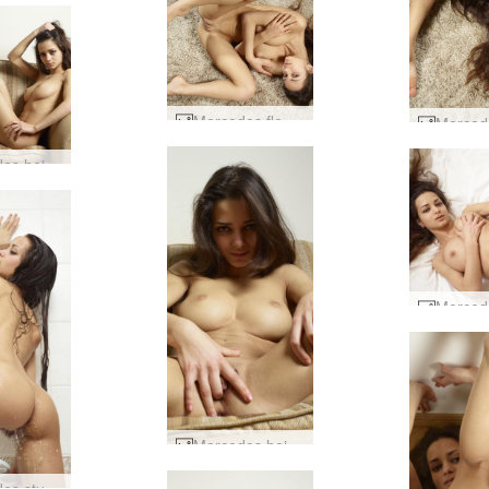
Mercedes flexi mottusýning #16
Mercedes heitt sæti #1
Mercedes heitt sæti #21
Mercedes sturtu voyeur #80