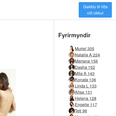
Gakktu til liðs
við okkur
Fyrirmyndir
Muriel 305
Natalía A 224
Marjana 156
Dasha 152
Míla A 143
Konata 136
Linda L 133
Alisa 131
Helena 128
Engelie 117
Teti 98