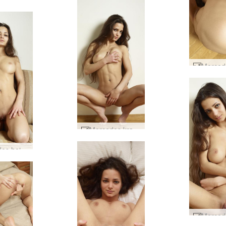
Mercedes kraftaverkahlutföll #7
Mercedes heitt sæti #65