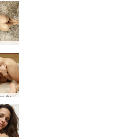
Mercedes læknanemi #28
Mercedes dreymir um elskhuga #22