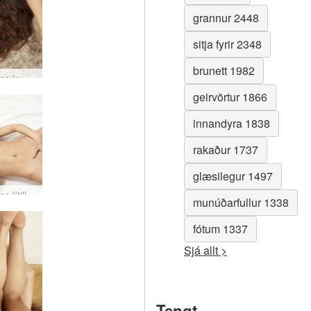
grannur 2448
sitja fyrir 2348
brunett 1982
Mercedes kynlífsfimleikar #18
geirvörtur 1866
innandyra 1838
rakaður 1737
glæsilegur 1497
Mercedes lítill hlébarði #42
munúðarfullur 1338
fótum 1337
Sjá allt >
Tengt