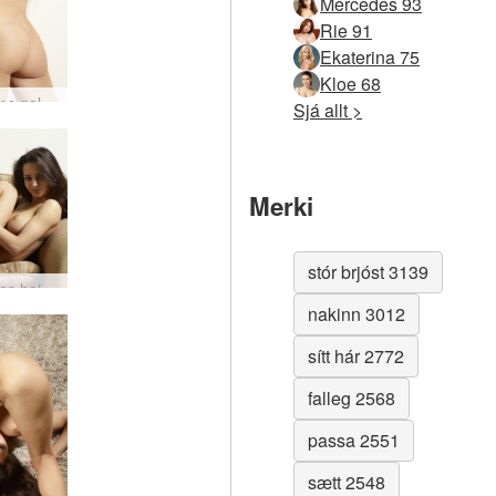
Mercedes 93
Rie 91
Ekaterina 75
Kloe 68
Mercedes galdramús #47
Sjá allt >
Merki
stór brjóst 3139
Mercedes heitt sæti #6
nakinn 3012
sítt hár 2772
falleg 2568
passa 2551
sætt 2548