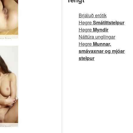
Brjáluð erótík
Hegre
Smátittstelpur
Hegre
Myndir
Náttúra unglingar
Mercedes kraftaverkahlutföll #39
Hegre
Munnar,
smávaxnar og mjóar
stelpur
Mercedes kraftaverkahlutföll #32