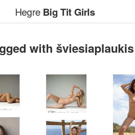
Hegre
Big Tit Girls
gged with šviesiaplaukis
Norėjosi Darina L #1
Darina L moteriškos kreivės #2