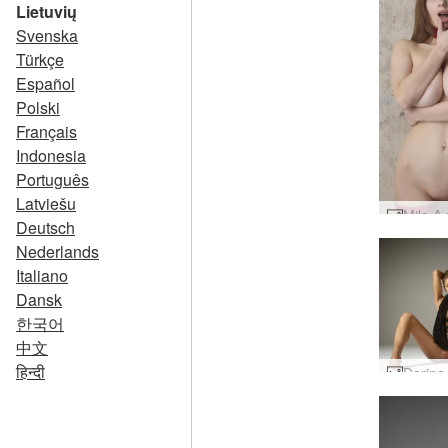
Lietuvių
Svenska
Türkçe
Español
Polski
Français
Indonesia
Português
Latviešu
Deutsch
Nederlands
Italiano
Dansk
한국어
中文
हिन्दी