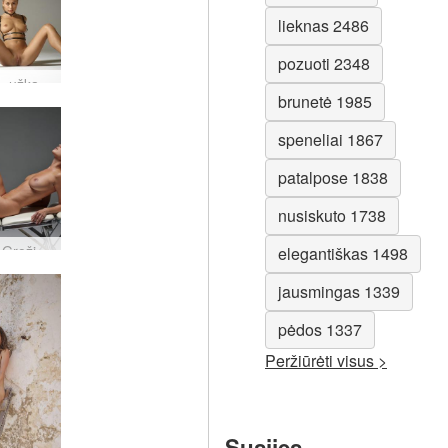
lieknas 2486
pozuoti 2348
Darina L užkalbina jus #37
brunetė 1985
speneliai 1867
patalpose 1838
nusiskuto 1738
Natalija Grožio procedūra #25
elegantiškas 1498
jausmingas 1339
pėdos 1337
Peržiūrėti visus >
Susijęs