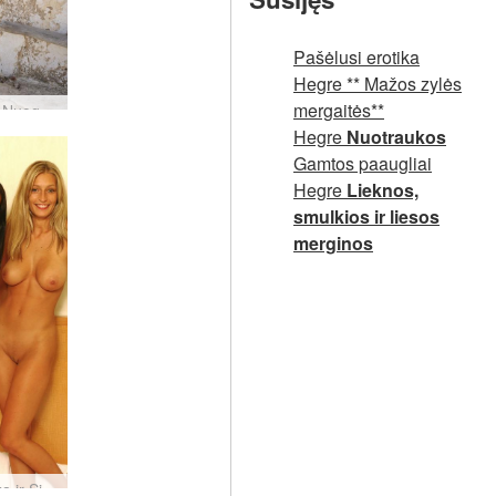
Pašėlusi erotika
Hegre ** Mažos zylės
mergaitės**
Natalija Nuoga fantazija #8
Hegre
Nuotraukos
Gamtos paaugliai
Hegre
Lieknos,
smulkios ir liesos
merginos
Dominika ir Silvija geriausios draugės #38