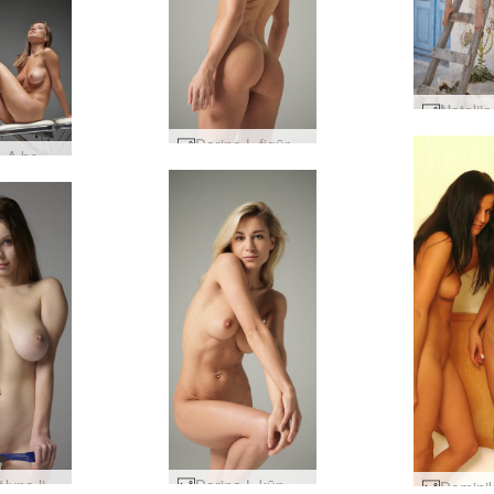
Darina L figūrų fotografija #10
Natalija A be grožio #15
Mila Mėlyna liemenėlė ir kelnaitės #28
Darina L kūnas #26