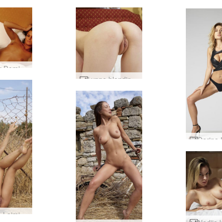
Silvija ir Dominyka lovoje #43
Lynne blondinė gražuolė #26
Natalija Laiminga nuoga #3