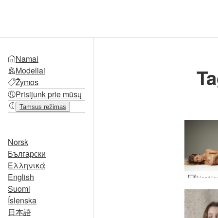
Namai
Ta
Modeliai
Žymos
Prisijunk prie mūsų
Tamsus režimas
Norsk
Български
Ελληνικά
English
Suomi
Íslenska
日本語