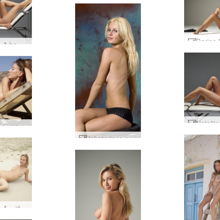
Natalija A be grožio #32
Natalija Gyvenimas yra paplūdimys #28
Jekaterinos portretai #27
Natalija A – įžanga #15