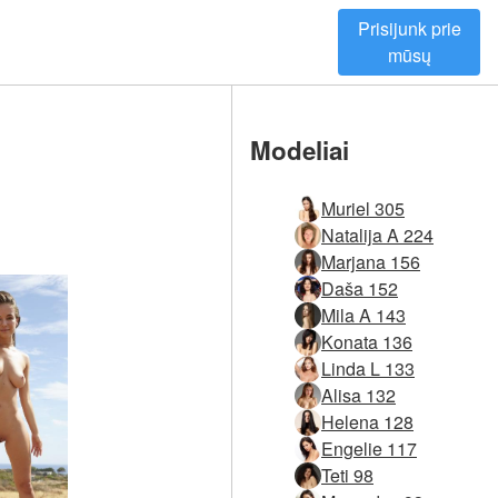
Prisijunk prie
mūsų
Modeliai
Muriel 305
Natalija A 224
Marjana 156
Daša 152
Mila A 143
Konata 136
Linda L 133
Alisa 132
Helena 128
Engelie 117
Teti 98