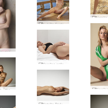
Natalija Santorinio dvasia #13
Mila A raudona karšta #28
Karolina grįžo #37
Darina L užkalbina jus #45
Natalija Pėdų fetišas #20