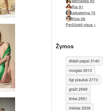
Mercedes 93
Rie 91
Jekaterina 75
Natalija nuoga prerijų mergina #6
Kloe 68
Peržiūrėti visus >
Žymos
dideli papai 3140
nuogas 3013
ilgi plaukai 2773
graži 2569
Karolinos rėmėjas #44
tinka 2551
mielas 2539