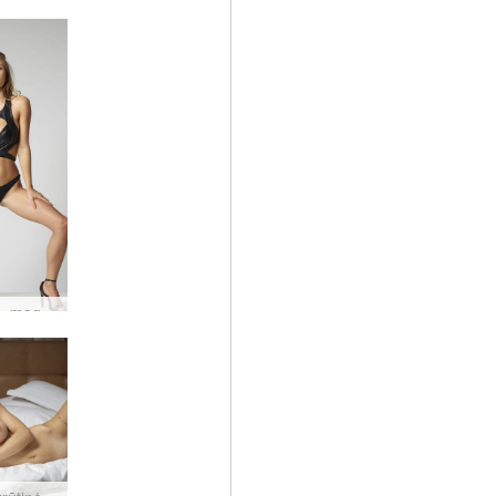
Darina L magijos mūza #2