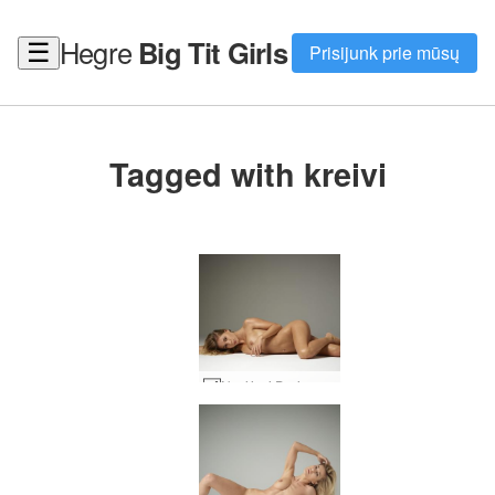
Hegre
Big Tit Girls
☰
Prisijunk prie mūsų
Tagged with kreivi
Norėjosi Darina L #1