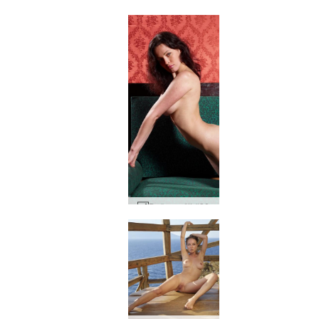
Natalija nuoga prerijų mergina #6
Daša veržli #30