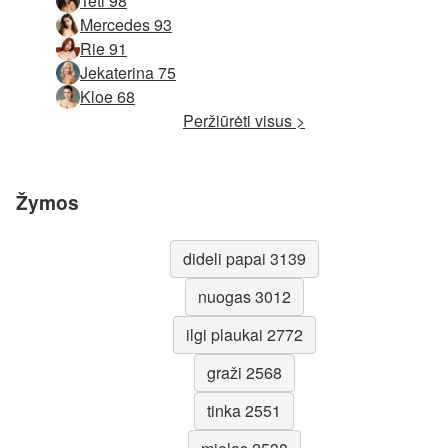
Teti 98
Mercedes 93
Rie 91
Jekaterina 75
Kloe 68
Peržiūrėti visus >
Žymos
dideli papai 3139
nuogas 3012
ilgi plaukai 2772
graži 2568
tinka 2551