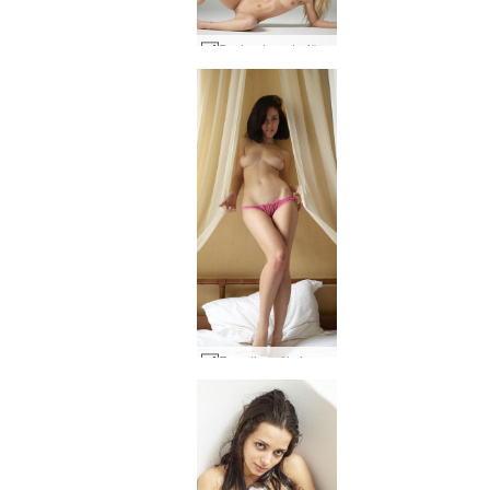
Darina L moteriškos kreivės #2
Engelie rožinės kelnaitės #77