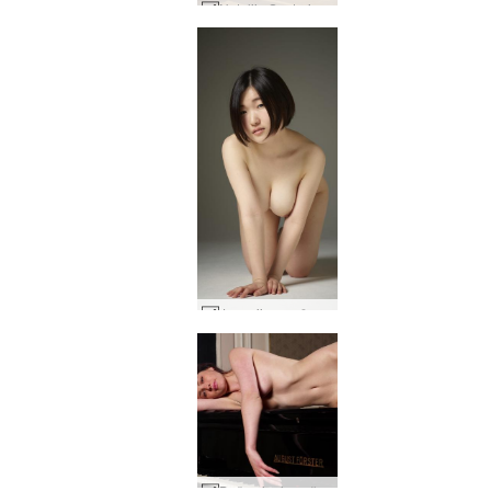
Natalija Santorinio dvasia #13
Japonijos gražuolė Hinaco #49
Daša pianinas #113