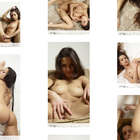
Pokaz dywaników Mercedes flexi #16
Gorący fotel Mercedesa #1
Gorący fotel Mercedesa #21
Mercedes pod prysznicem podglądaczem #80