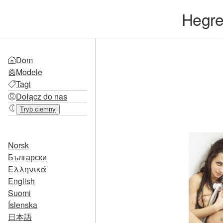
Hegr
Dom
Modele
Tagi
Dołącz do nas
Tryb ciemny
Norsk
Български
Ελληνικά
English
Suomi
Íslenska
日本語