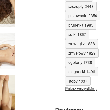
szczupły 2448
pozowanie 2350
brunetka 1985
Seks akrobata Mercedesa #18
sutki 1867
wewnątrz 1838
zmysłowy 1829
ogolony 1738
Mercedes mały lampart #42
elegancki 1496
stopy 1337
Pokaż wszystkie >
Powiązany