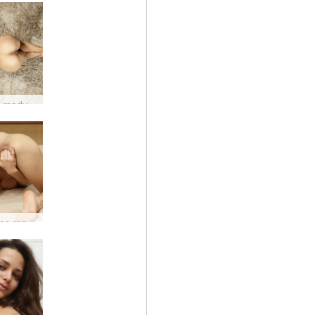
Student medycyny Mercedesa #28
Mercedes marzy o kochanku #22