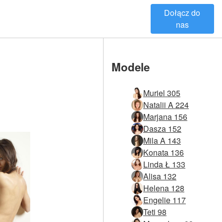
Dołącz do
nas
Modele
Muriel 305
Natalii A 224
Marjana 156
Dasza 152
Mila A 143
Konata 136
Linda Ł 133
Alisa 132
Helena 128
Engelie 117
Teti 98