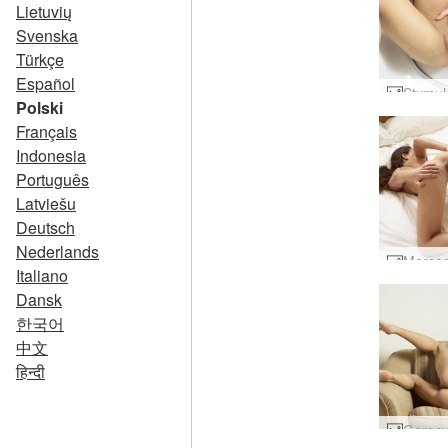
Lietuvių
Svenska
Türkçe
Español
Polski
Français
Indonesia
Português
Latviešu
Deutsch
Nederlands
Italiano
Dansk
한국어
中文
हिन्दी