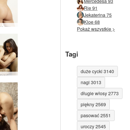
Mercedesa 93
Rie 91
Jekaterina 75
Kloe 68
Magiczna muza Mercedesa #47
Pokaż wszystkie >
Tagi
duże cycki 3140
Gorący fotel Mercedesa #6
nagi 3013
długie włosy 2773
piękny 2569
pasować 2551
uroczy 2545