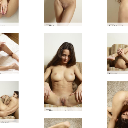
Stymulacja prysznica Mercedesa #28
Magiczna muza Mercedesa #7
Mercedes mały lampart #71
Gorący fotel Mercedesa #9
Gorący fotel Mercedesa #34