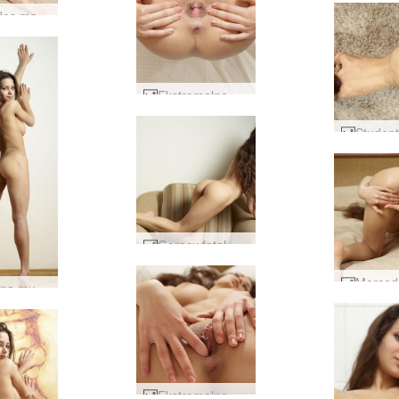
Mercedes marzy o kochanku #23
Ekstremalne pozowanie Mercedesa #4
Gorący fotel Mercedesa #41
Magiczna muza Mercedesa #12
Ekstremalne pozowanie Mercedesa #37