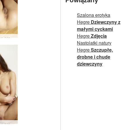
Szalona erotyka
Hegre
Dziewczyny z
małymi cyckami
Hegre
Zdjęcia
Cudowne proporcje Mercedesa #39
Nastolatki natury
Hegre
Szczupłe,
drobne i chude
dziewczyny
Cudowne proporcje Mercedesa #32